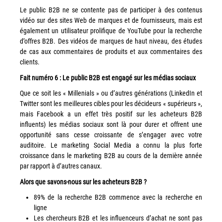
Le public B2B ne se contente pas de participer à des contenus
Grand Lyon
vidéo sur des sites Web de marques et de fournisseurs, mais est
également un utilisateur prolifique de YouTube pour la recherche
Lyon Techlid
d’offres B2B. Des vidéos de marques de haut niveau, des études
Monts du Lyonnais
de cas aux commentaires de produits et aux commentaires des
clients.
Villefranche Beaujolais
Fait numéro 6 : Le public B2B est engagé sur les médias sociaux
Vallée du Rhône
Que ce soit les « Millenials » ou d’autres générations (LinkedIn et
Notre offre grands comptes
Twitter sont les meilleures cibles pour les décideurs « supérieurs »,
mais Facebook a un effet très positif sur les acheteurs B2B
Nos clients témoignent
influents) les médias sociaux sont là pour durer et offrent une
opportunité sans cesse croissante de s’engager avec votre
Actualité
auditoire. Le marketing Social Media a connu la plus forte
croissance dans le marketing B2B au cours de la dernière année
Rejoignez-nous
par rapport à d’autres canaux.
Alors que savons-nous sur les acheteurs B2B ?
CONTACT
89% de la recherche B2B commence avec la recherche en
ligne
Les chercheurs B2B et les influenceurs d’achat ne sont pas