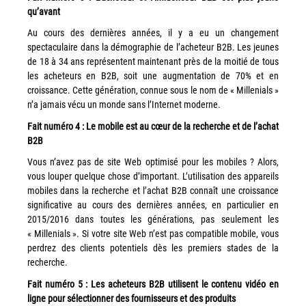
couleur
qu’avant
Imprimante multifonctions couleur Xerox® VersaLink®
Au cours des dernières années, il y a eu un changement
C7120/C7125/C7130
spectaculaire dans la démographie de l’acheteur B2B. Les jeunes
Capture numérisation de documents
de 18 à 34 ans représentent maintenant près de la moitié de tous
les acheteurs en B2B, soit une augmentation de 70% et en
RISC Box
croissance. Cette génération, connue sous le nom de « Millenials »
Apps
n’a jamais vécu un monde sans l’Internet moderne.
Services
Fait numéro 4 : Le mobile est au cœur de la recherche et de l’achat
B2B
Audit de Sécurité Informatique
Vous n’avez pas de site Web optimisé pour les mobiles ? Alors,
Sécurité des Réseaux
vous louper quelque chose d’important. L’utilisation des appareils
Sécurité des périphériques d’impression
mobiles dans la recherche et l’achat B2B connaît une croissance
significative au cours des dernières années, en particulier en
Gestion des documents
2015/2016 dans toutes les générations, pas seulement les
Mobilité
« Millenials ». Si votre site Web n’est pas compatible mobile, vous
perdrez des clients potentiels dès les premiers stades de la
ConnectKey®
recherche.
Service de Gestion d’impression (MPS)
Fait numéro 5 : Les acheteurs B2B utilisent le contenu vidéo en
ligne pour sélectionner des fournisseurs et des produits
Notre équipe