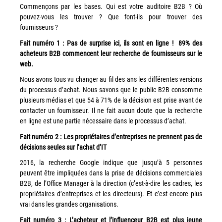
Commençons par les bases. Qui est votre auditoire B2B ? Où
Workplace Solutions
pouvez-vous les trouver ? Que font-ils pour trouver des
fournisseurs ?
Workflow Central
Fait numéro 1 : Pas de surprise ici, ils sont en ligne ! 89% des
Simplifiez la gestion RH de votre entreprise avec un logiciel
acheteurs B2B commencent leur recherche de fournisseurs sur le
tout-en-un
web.
Gammes d’équipements et services d’impression
Nous avons tous vu changer au fil des ans les différentes versions
du processus d’achat. Nous savons que le public B2B consomme
Matériel
plusieurs médias et que 54 à 71% de la décision est prise avant de
contacter un fournisseur. Il ne fait aucun doute que la recherche
Imprimantes de bureau
en ligne est une partie nécessaire dans le processus d’achat.
Multifonctions
Fait numéro 2 : Les propriétaires d’entreprises ne prennent pas de
Presses numériques et imprimantes de production
décisions seules sur l’achat d’IT
Traceurs grands formats
2016, la recherche Google indique que jusqu’à 5 personnes
peuvent être impliquées dans la prise de décisions commerciales
Imprimante Xerox® PrimeLink® PrimeLink C9200
B2B, de l’Office Manager à la direction (c’est-à-dire les cadres, les
Gamme d’imprimantes Xerox® AltaLink® C8200 à
propriétaires d’entreprises et les directeurs). Et c’est encore plus
capacités d’impression élevées
vrai dans les grandes organisations.
Xerox® VersaLink® C405 C415 — Multifonction A4
Fait numéro 3 : L’acheteur et l’influenceur B2B est plus jeune