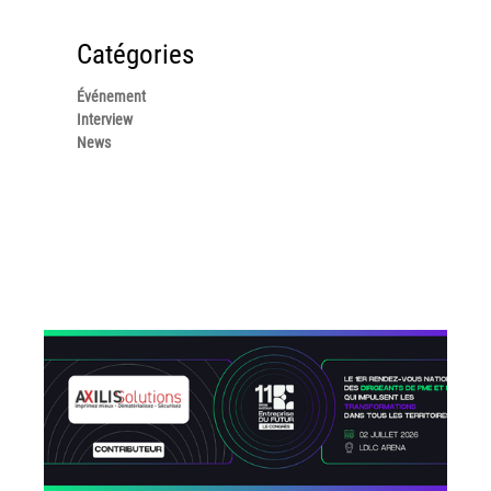
Politique de confidentialité
Catégories
Mentions légales
Événement
© Axilis
Interview
News