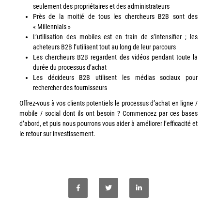
Tel : 04 37 64 64 02
seulement des propriétaires et des administrateurs
Près de la moitié de tous les chercheurs B2B sont des
« Millennials »
L’utilisation des mobiles est en train de s’intensifier ; les
acheteurs B2B l’utilisent tout au long de leur parcours
Linkedin
Les chercheurs B2B regardent des vidéos pendant toute la
durée du processus d’achat
Les décideurs B2B utilisent les médias sociaux pour
rechercher des fournisseurs
XEROX I Concessionnaire Agrée
Offrez-vous à vos clients potentiels le processus d’achat en ligne /
Blog
mobile / social dont ils ont besoin ? Commencez par ces bases
d’abord, et puis nous pourrons vous aider à améliorer l’efficacité et
Guide GED
le retour sur investissement.
Contact
Newsletter
Plan du site