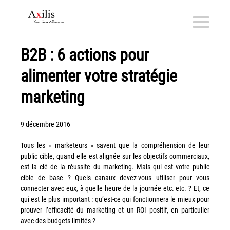
B2B : 6 actions pour
Axilis et ses engagements
alimenter votre stratégie
Qui sommes-nous
Axilis s’engage
marketing
Solutions dématérialisation
9 décembre 2016
Dématérialisation du courrier sortant
Tous les « marketeurs » savent que la compréhension de leur
Automatisation de factures fournisseurs
public cible, quand elle est alignée sur les objectifs commerciaux,
Numérisation des Notes de Frais
est la clé de la réussite du marketing. Mais qui est votre public
cible de base ? Quels canaux devez-vous utiliser pour vous
Sécurité et sauvegarde des données
connecter avec eux, à quelle heure de la journée etc. etc. ? Et, ce
Numérisation intelligente
qui est le plus important : qu’est-ce qui fonctionnera le mieux pour
prouver l’efficacité du marketing et un ROI positif, en particulier
Partage de fichiers et collaboration en mode sécurisé
avec des budgets limités ?
Xerox® DocuShare®