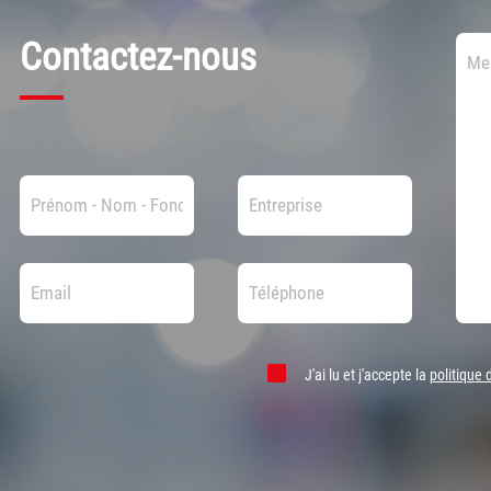
Contactez-nous
J'ai lu et j'accepte la
politique 
Veuillez
laisser
ce
champ
vide.