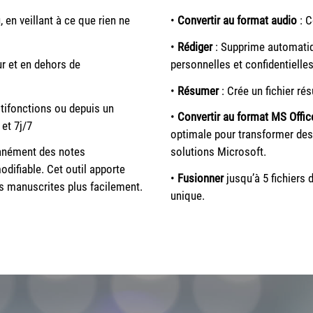
u,
en veillant à ce que rien ne
•
Convertir au format audio
: C
•
Rédiger
: Supprime automatiq
eur et en dehors de
personnelles et confidentielle
•
Résumer
: Crée un fichier ré
tifonctions ou depuis un
•
Convertir au format MS Offic
 et 7j/7
optimale pour transformer des
tanément des notes
solutions Microsoft.
ifiable. Cet outil apporte
•
Fusionner
jusqu’à 5 fichiers 
s manuscrites plus facilement.
unique.