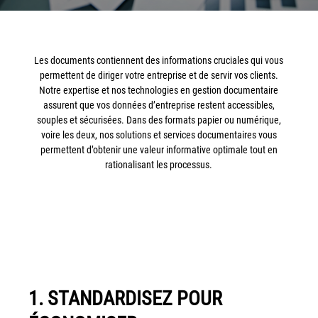
Workplace Solutions
Workflow Central
Les documents contiennent des informations cruciales qui vous
Simplifiez la gestion RH de votre entreprise avec un logiciel
permettent de diriger votre entreprise et de servir vos clients.
tout-en-un
Notre expertise et nos technologies en gestion documentaire
assurent que vos données d’entreprise restent accessibles,
Gammes d’équipements et services d’impression
souples et sécurisées. Dans des formats papier ou numérique,
voire les deux, nos solutions et services documentaires vous
Matériel
permettent d’obtenir une valeur informative optimale tout en
Imprimantes de bureau
rationalisant les processus.
Multifonctions
Presses numériques et imprimantes de production
Traceurs grands formats
Imprimante Xerox® PrimeLink® PrimeLink C9200
Gamme d’imprimantes Xerox® AltaLink® C8200 à
capacités d’impression élevées
1. STANDARDISEZ POUR
Xerox® VersaLink® C405 C415 — Multifonction A4