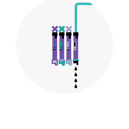
Grand Lyon
Lyon Techlid
Monts du Lyonnais
Villefranche Beaujolais
Vallée du Rhône
Notre offre grands comptes
Nos clients témoignent
Actualité
Rejoignez-nous
CONTACT