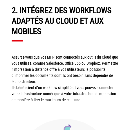
Tel : 04 37 64 64 02
2. INTÉGREZ DES WORKFLOWS
ADAPTÉS AU CLOUD ET AUX
Linkedin
MOBILES
XEROX I Concessionnaire Agrée
Assurez-vous que vos MFP sont connectés aux outils du Cloud que
vous utilisez, comme Salesforce, Office 365 ou Dropbox. Permettre
Blog
l’impression à distance offre à vos utilisateurs la possibilité
d’imprimer les documents dont ils ont besoin sans dépendre de
Guide GED
leur ordinateur.
Ils bénéficient d’un workflow simplifié et vous pouvez connecter
Contact
votre infrastructure numérique à votre infrastructure d’impression
de manière à tirer le maximum de chacune.
Newsletter
Plan du site