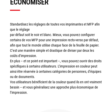
ÉCONOMISER
couleur
Imprimante multifonctions couleur Xerox® VersaLink®
C7120/C7125/C7130
Capture numérisation de documents
Standardisez les réglages de toutes vos imprimantes et MFP afin
que le réglage
RISC Box
par défaut soit le noir et blanc. Mieux, vous pouvez configurer
Apps
certains de vos MFP pour une impression recto-verso par défaut,
afin que tout le monde utilise chaque face de la feuille de papier.
Services
C’est une manière simple et drastique de diviser par deux les
Audit de Sécurité Informatique
coûts d’impression.
En plus – et ce point est important –, vous pouvez ouvrir des droits
Sécurité des Réseaux
spécifiques à certains utilisateurs. L’impression en couleur peut
Sécurité des périphériques d’impression
ainsi être réservée à certaines catégories de personnes, d’équipes
Gestion des documents
ou de documents.
Vos utilisateurs bénéficient de la couleur quand ils en ont vraiment
Mobilité
besoin – et vous généralisez une approche plus économique de
ConnectKey®
l’impression.
Service de Gestion d’impression (MPS)
Notre équipe