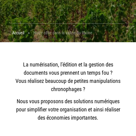
Workplace Solutions
Workflow Central
Simplifiez la gestion RH de votre entreprise avec un logiciel
Accueil
Notre offre dans la vallée du Rhône
tout-en-un
Gammes d’équipements et services d’impression
Matériel
La numérisation, l’édition et la gestion des
Imprimantes de bureau
documents vous prennent un temps fou ?
Multifonctions
Vous réalisez beaucoup de petites manipulations
Presses numériques et imprimantes de production
chronophages ?
Traceurs grands formats
Nous vous proposons des solutions numériques
Imprimante Xerox® PrimeLink® PrimeLink C9200
pour simplifier votre organisation et ainsi réaliser
Gamme d’imprimantes Xerox® AltaLink® C8200 à
des économies importantes.
capacités d’impression élevées
Xerox® VersaLink® C405 C415 — Multifonction A4