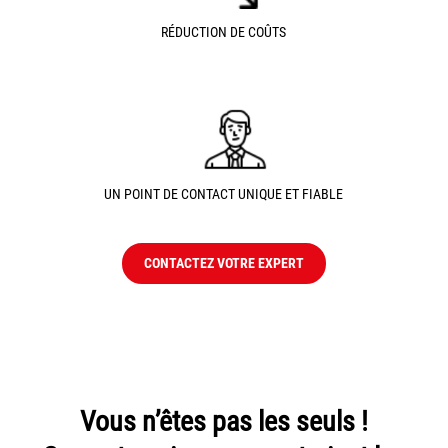
RÉDUCTION DE COÛTS
Grand Lyon
Lyon Techlid
Monts du Lyonnais
Villefranche Beaujolais
Vallée du Rhône
Notre offre grands comptes
UN POINT DE CONTACT UNIQUE ET FIABLE
Nos clients témoignent
CONTACTEZ VOTRE EXPERT
Actualité
Rejoignez-nous
CONTACT
Vous n’êtes pas les seuls !