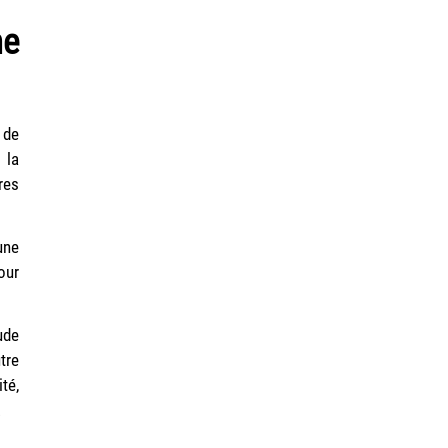
ne
 de
 la
res
une
our
ude
tre
té,
.