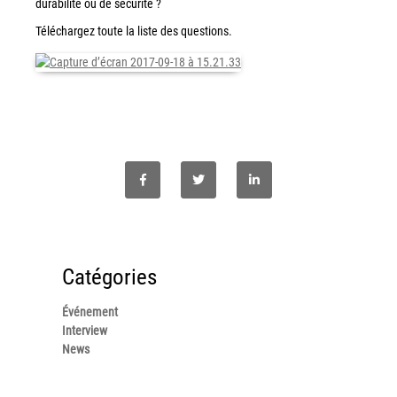
durabilité ou de sécurité ?
Workplace Solutions
Téléchargez toute la liste des questions.
Workflow Central
Simplifiez la gestion RH de votre entreprise avec un logiciel
tout-en-un
Gammes d’équipements et services d’impression
Matériel
Imprimantes de bureau
Multifonctions
Presses numériques et imprimantes de production
Catégories
Traceurs grands formats
Imprimante Xerox® PrimeLink® PrimeLink C9200
Événement
Interview
Gamme d’imprimantes Xerox® AltaLink® C8200 à
News
capacités d’impression élevées
Xerox® VersaLink® C405 C415 — Multifonction A4