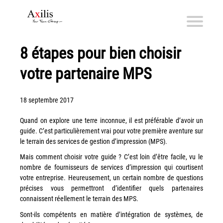
8 étapes pour bien choisir
Axilis et ses engagements
votre partenaire MPS
Qui sommes-nous
Axilis s’engage
18 septembre 2017
Solutions dématérialisation
Quand on explore une terre inconnue, il est préférable d’avoir un
Dématérialisation du courrier sortant
guide. C’est particulièrement vrai pour votre première aventure sur
le terrain des services de gestion d’impression (MPS).
Automatisation de factures fournisseurs
Mais comment choisir votre guide ? C’est loin d’être facile, vu le
Numérisation des Notes de Frais
nombre de fournisseurs de services d’impression qui courtisent
Sécurité et sauvegarde des données
votre entreprise. Heureusement, un certain nombre de questions
précises vous permettront d’identifier quels partenaires
Numérisation intelligente
connaissent réellement le terrain des MPS.
Partage de fichiers et collaboration en mode sécurisé
Sont-ils compétents en matière d’intégration de systèmes, de
Xerox® DocuShare®