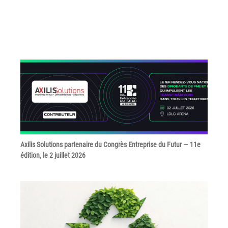
couleur
Imprimante multifonctions couleur Xerox® VersaLink®
C7120/C7125/C7130
Capture numérisation de documents
RISC Box
Apps
Services
Audit de Sécurité Informatique
Sécurité des Réseaux
Sécurité des périphériques d’impression
Axilis Solutions partenaire du Congrès Entreprise du Futur — 11e
édition, le 2 juillet 2026
Gestion des documents
Mobilité
ConnectKey®
Service de Gestion d’impression (MPS)
Notre équipe