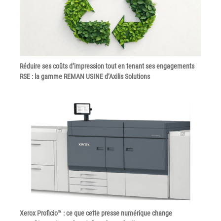
Grand Lyon
Lyon Techlid
Monts du Lyonnais
Villefranche Beaujolais
Réduire ses coûts d’impression tout en tenant ses engagements
RSE : la gamme REMAN USINE d’Axilis Solutions
Vallée du Rhône
Notre offre grands comptes
Nos clients témoignent
Actualité
Rejoignez-nous
CONTACT
Xerox Proficio™ : ce que cette presse numérique change