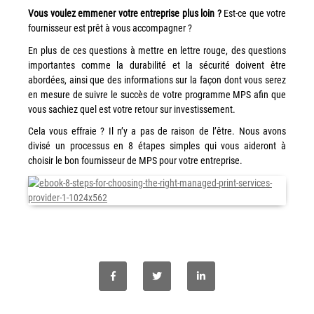
Vous voulez emmener votre entreprise plus loin ?
Est-ce que votre
Grand Lyon
fournisseur est prêt à vous accompagner ?
Lyon Techlid
En plus de ces questions à mettre en lettre rouge, des questions
importantes comme la durabilité et la sécurité doivent être
Monts du Lyonnais
abordées, ainsi que des informations sur la façon dont vous serez
Villefranche Beaujolais
en mesure de suivre le succès de votre programme MPS afin que
vous sachiez quel est votre retour sur investissement.
Vallée du Rhône
Cela vous effraie ? Il n’y a pas de raison de l’être. Nous avons
Notre offre grands comptes
divisé un processus en 8 étapes simples qui vous aideront à
choisir le bon fournisseur de MPS pour votre entreprise.
Nos clients témoignent
Actualité
Rejoignez-nous
CONTACT