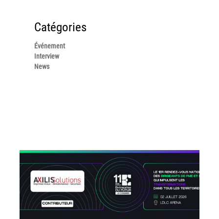
Tel : 04 37 64 64 02
Catégories
Événement
Linkedin
Interview
News
XEROX I Concessionnaire Agrée
Blog
Guide GED
Contact
Newsletter
Plan du site