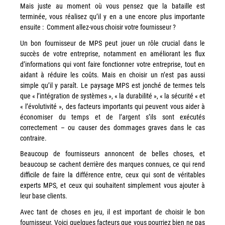
Mais juste au moment où vous pensez que la bataille est
Workplace Solutions
terminée, vous réalisez qu’il y en a une encore plus importante
ensuite : Comment allez-vous choisir votre fournisseur ?
Workflow Central
Un bon fournisseur de MPS peut jouer un rôle crucial dans le
Simplifiez la gestion RH de votre entreprise avec un logiciel
succès de votre entreprise, notamment en améliorant les flux
tout-en-un
d’informations qui vont faire fonctionner votre entreprise, tout en
aidant à réduire les coûts. Mais en choisir un n’est pas aussi
Gammes d’équipements et services d’impression
simple qu’il y paraît. Le paysage MPS est jonché de termes tels
que « l’intégration de systèmes », « la durabilité », « la sécurité « et
Matériel
« l’évolutivité », des facteurs importants qui peuvent vous aider à
Imprimantes de bureau
économiser du temps et de l’argent s’ils sont exécutés
correctement – ou causer des dommages graves dans le cas
Multifonctions
contraire.
Presses numériques et imprimantes de production
Beaucoup de fournisseurs annoncent de belles choses, et
Traceurs grands formats
beaucoup se cachent derrière des marques connues, ce qui rend
difficile de faire la différence entre, ceux qui sont de véritables
Imprimante Xerox® PrimeLink® PrimeLink C9200
experts MPS, et ceux qui souhaitent simplement vous ajouter à
Gamme d’imprimantes Xerox® AltaLink® C8200 à
leur base clients.
capacités d’impression élevées
Avec tant de choses en jeu, il est important de choisir le bon
Xerox® VersaLink® C405 C415 — Multifonction A4
fournisseur. Voici quelques facteurs que vous pourriez bien ne pas