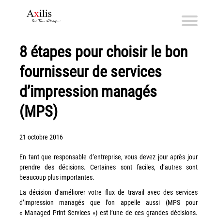
8 étapes pour choisir le bon
Axilis et ses engagements
fournisseur de services
Qui sommes-nous
Axilis s’engage
d’impression managés
(MPS)
Solutions dématérialisation
Dématérialisation du courrier sortant
21 octobre 2016
Automatisation de factures fournisseurs
Numérisation des Notes de Frais
En tant que responsable d’entreprise, vous devez jour après jour
prendre des décisions. Certaines sont faciles, d’autres sont
Sécurité et sauvegarde des données
beaucoup plus importantes.
Numérisation intelligente
La décision d’améliorer votre flux de travail avec des services
Partage de fichiers et collaboration en mode sécurisé
d’impression managés que l’on appelle aussi (MPS pour
« Managed Print Services ») est l’une de ces grandes décisions.
Xerox® DocuShare®