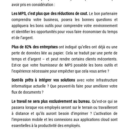
couleur
avoir pris en considération :
Imprimante multifonctions couleur Xerox® VersaLink®
Les MPS, c’est plus que des réductions de cout.
Le bon partenaire
C7120/C7125/C7130
comprendra votre business, posera les bonnes questions et
appliquera les bons outils pour comprendre votre environnement
Capture numérisation de documents
et identifier les opportunités pour vous faire économiser du temps
RISC Box
et de l’argent.
Apps
Plus de 82% des entreprises
ont indiqué qu’elles ont déjà eu une
Services
perte de données liée au papier. Cela se traduit par une perte de
temps et d’argent – et peut rendre certains clients mécontents.
Audit de Sécurité Informatique
Est-ce que votre fournisseur de MPS possède les bons outils et
Sécurité des Réseaux
l’expérience nécessaire pour empêcher que cela vous arrive ?
Sécurité des périphériques d’impression
Sont-ils prêts à intégrer vos solutions
avec votre infrastructure
informatique actuelle ? Que peuvent-ils faire pour améliorer votre
Gestion des documents
flux de documents ?
Mobilité
Le travail ne sera plus exclusivement au bureau.
Qu’est-ce qui se
ConnectKey®
passera lorsque vos employés seront sur le terrain ou travailleront
à distance et qu’ils auront besoin d’imprimer ? L’activation de
Service de Gestion d’impression (MPS)
l’impression mobile et les connexions aux applications cloud sont
essentielles à la productivité des employés.
Notre équipe