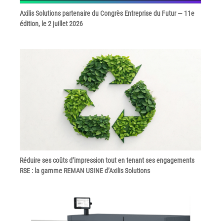
Politique de confidentialité
Axilis Solutions partenaire du Congrès Entreprise du Futur — 11e
Mentions légales
édition, le 2 juillet 2026
© Axilis
Réduire ses coûts d’impression tout en tenant ses engagements
RSE : la gamme REMAN USINE d’Axilis Solutions