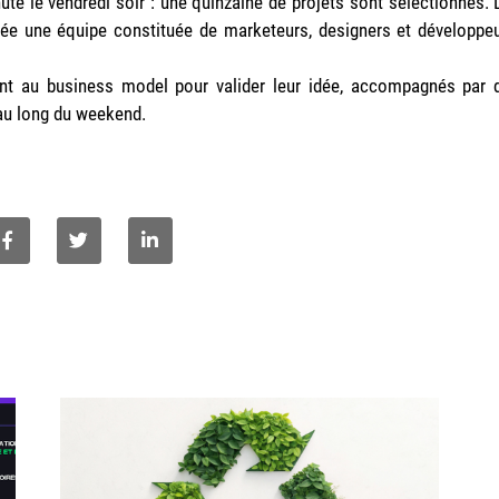
nute le vendredi soir : une quinzaine de projets sont sélectionnés. 
idée une équipe constituée de marketeurs, designers et développeu
sent au business model pour valider leur idée, accompagnés par 
au long du weekend.