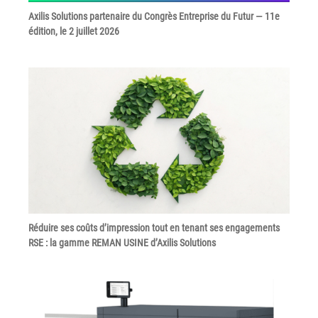
Axilis Solutions partenaire du Congrès Entreprise du Futur — 11e
Grand Lyon
édition, le 2 juillet 2026
Lyon Techlid
Monts du Lyonnais
Villefranche Beaujolais
Vallée du Rhône
Notre offre grands comptes
Nos clients témoignent
Actualité
Réduire ses coûts d’impression tout en tenant ses engagements
Rejoignez-nous
RSE : la gamme REMAN USINE d’Axilis Solutions
CONTACT