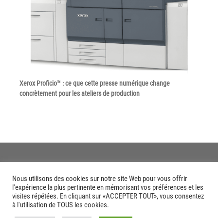
Tel : 04 37 64 64 02
Linkedin
Xerox Proficio™ : ce que cette presse numérique change
XEROX I Concessionnaire Agrée
concrètement pour les ateliers de production
Blog
Guide GED
Contact
Newsletter
Nous utilisons des cookies sur notre site Web pour vous offrir
l'expérience la plus pertinente en mémorisant vos préférences et les
visites répétées. En cliquant sur «ACCEPTER TOUT», vous consentez
Plan du site
à l'utilisation de TOUS les cookies.