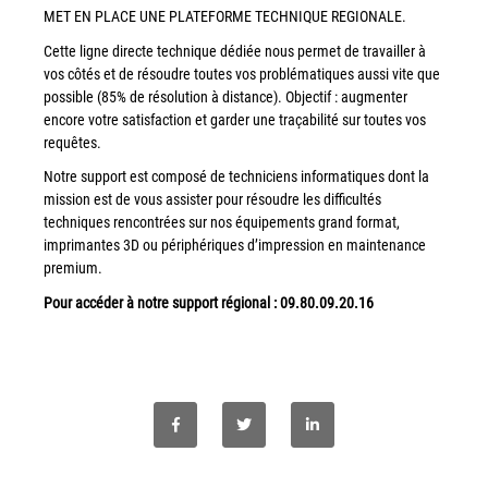
MET EN PLACE UNE PLATEFORME TECHNIQUE REGIONALE.
Workplace Solutions
Cette ligne directe technique dédiée nous permet de travailler à
Workflow Central
vos côtés et de résoudre toutes vos problématiques aussi vite que
possible (85% de résolution à distance). Objectif : augmenter
Simplifiez la gestion RH de votre entreprise avec un logiciel
encore votre satisfaction et garder une traçabilité sur toutes vos
tout-en-un
requêtes.
Gammes d’équipements et services d’impression
Notre support est composé de techniciens informatiques dont la
mission est de vous assister pour résoudre les difficultés
Matériel
techniques rencontrées sur nos équipements grand format,
imprimantes 3D ou périphériques d’impression en maintenance
Imprimantes de bureau
premium.
Multifonctions
Pour accéder à notre support régional : 09.80.09.20.16
Presses numériques et imprimantes de production
Traceurs grands formats
Imprimante Xerox® PrimeLink® PrimeLink C9200
Gamme d’imprimantes Xerox® AltaLink® C8200 à
capacités d’impression élevées
Xerox® VersaLink® C405 C415 — Multifonction A4