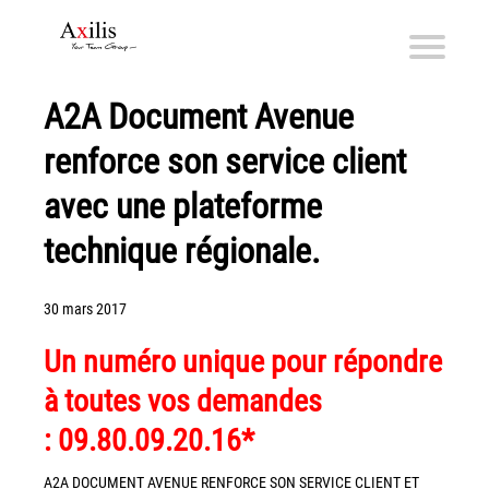
A2A Document Avenue
Axilis et ses engagements
renforce son service client
Qui sommes-nous
Axilis s’engage
avec une plateforme
technique régionale.
Solutions dématérialisation
Dématérialisation du courrier sortant
30 mars 2017
Automatisation de factures fournisseurs
Numérisation des Notes de Frais
Un numéro unique pour répondre
Sécurité et sauvegarde des données
à toutes vos demandes
Numérisation intelligente
:
09.80.09.20.16*
Partage de fichiers et collaboration en mode sécurisé
A2A DOCUMENT AVENUE RENFORCE SON SERVICE CLIENT ET
Xerox® DocuShare®