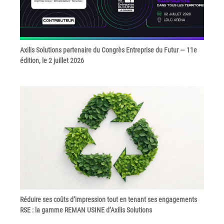
Tel : 04 37 64 64 02
Linkedin
Axilis Solutions partenaire du Congrès Entreprise du Futur — 11e
édition, le 2 juillet 2026
XEROX I Concessionnaire Agrée
Blog
Guide GED
Contact
Newsletter
Réduire ses coûts d’impression tout en tenant ses engagements
Plan du site
RSE : la gamme REMAN USINE d’Axilis Solutions