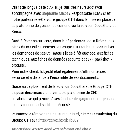
Client de longue date d’Axilis, je suis très heureux d’avoir
Workplace Solutions
accompagné avec
Stéphanie Micot
« Responsable ECM» chez
Workflow Central
notre partenaire e-Cervo, le groupe CTH dans la mise en place de
sa plateforme de gestion de contenu via la solution DocuShare de
Simplifiez la gestion RH de votre entreprise avec un logiciel
Xerox.
tout-en-un
Basé à Romans-sur-Isère, dans le département de la Drôme, aux
Gammes d’équipements et services d’impression
pieds du massif du Vercors, le Groupe CTH souhaitait centraliser
les demandes de ses utilisateurs liées à l’étiquetage, aux fiches
Matériel
techniques, aux fiches de données sécurité et aux « packshot »
produits.
Imprimantes de bureau
Pour notre client, l’objectif était également d’offrir un accès
Multifonctions
sécurisé et à distance à l’ensemble de ses documents.
Presses numériques et imprimantes de production
Grâce au déploiement de la solution DocuShare, le Groupe CTH
dispose désormais d’une véritable plateforme de GED
Traceurs grands formats
collaborative qui permet à ses équipes de gagner du temps dans
Imprimante Xerox® PrimeLink® PrimeLink C9200
un environnement stable et sécurisé.
Gamme d’imprimantes Xerox® AltaLink® C8200 à
Retrouvez le témoignage de
laurent girard
, directeur marketing du
capacités d’impression élevées
Groupe CTH sur :
http://xerox.bz/3bTbG3Y
Xerox® VersaLink® C405 C415 — Multifonction A4
#Docushare
#xerox
#ged
#transformationdigitale