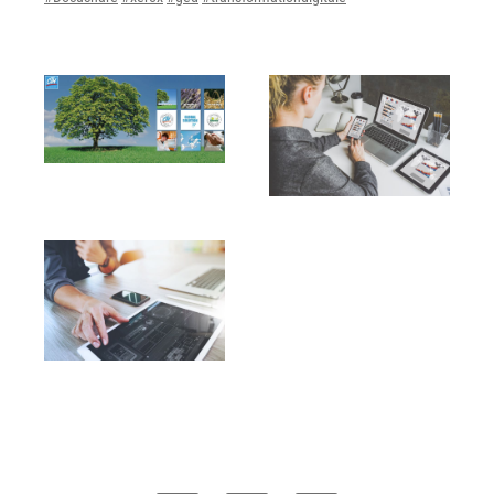
couleur
Imprimante multifonctions couleur Xerox® VersaLink®
C7120/C7125/C7130
Capture numérisation de documents
RISC Box
Apps
Services
Audit de Sécurité Informatique
Sécurité des Réseaux
Sécurité des périphériques d’impression
Gestion des documents
Mobilité
ConnectKey®
Service de Gestion d’impression (MPS)
Notre équipe