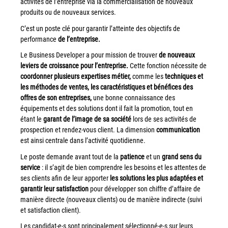
activités de l’entreprise via la commercialisation de nouveaux
couleur
produits ou de nouveaux services.
Imprimante multifonctions couleur Xerox® VersaLink®
C’est un poste clé pour garantir l’atteinte des objectifs de
C7120/C7125/C7130
performance
de l’entreprise.
Capture numérisation de documents
Le Business Developer a pour mission de trouver
de nouveaux
RISC Box
leviers de croissance pour l’entreprise.
Cette fonction nécessite de
coordonner plusieurs expertises métier,
comme les
techniques et
Apps
les méthodes de ventes, les caractéristiques et bénéfices des
Services
offres de son entreprises,
une bonne connaissance des
équipements et des solutions dont il fait la promotion, tout en
Audit de Sécurité Informatique
étant le
garant de l’image de sa société
lors de ses activités de
Sécurité des Réseaux
prospection et rendez-vous client. La dimension
communication
Sécurité des périphériques d’impression
est ainsi centrale dans l’activité quotidienne.
Gestion des documents
Le poste demande avant tout de la
patience
et un
grand sens du
service
: il s’agit de bien comprendre les besoins et les attentes de
Mobilité
ses clients afin de leur apporter
les solutions les plus adaptées et
ConnectKey®
garantir leur satisfaction
pour développer son chiffre d’affaire de
manière directe (nouveaux clients) ou de manière indirecte (suivi
Service de Gestion d’impression (MPS)
et satisfaction client).
Les candidat-e-s sont principalement sélectionné-e-s sur leurs
Notre équipe