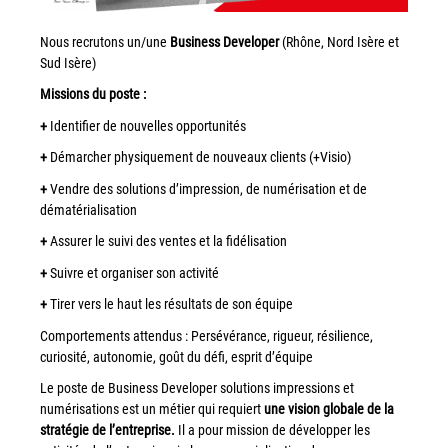
Workplace Solutions
Nous recrutons un/une
Business Developer
(Rhône, Nord Isère et
Workflow Central
Sud Isère)
Simplifiez la gestion RH de votre entreprise avec un logiciel
Missions
du
poste
:
tout-en-un
+
Identifier de nouvelles opportunités
Gammes d’équipements et services d’impression
+
Démarcher physiquement de nouveaux clients (+Visio)
+
Vendre des solutions d’impression, de numérisation et de
Matériel
dématérialisation
Imprimantes de bureau
+
Assurer le suivi des ventes et la fidélisation
Multifonctions
+
Suivre et organiser son activité
Presses numériques et imprimantes de production
+
Tirer vers le haut les résultats de son équipe
Traceurs grands formats
Comportements attendus : Persévérance, rigueur, résilience,
Imprimante Xerox® PrimeLink® PrimeLink C9200
curiosité, autonomie, goût du défi, esprit d’équipe
Gamme d’imprimantes Xerox® AltaLink® C8200 à
Le poste de Business Developer solutions impressions et
capacités d’impression élevées
numérisations est un métier qui requiert
une vision globale de la
stratégie de l’entreprise.
Il a pour mission de développer les
Xerox® VersaLink® C405 C415 — Multifonction A4