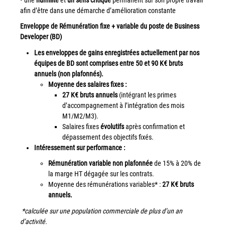
Tel : 04 37 64 64 02
afin d’être dans une démarche d’amélioration constante
Enveloppe de Rémunération fixe + variable du poste de Business
Developer (BD)
Linkedin
Les enveloppes de gains enregistrées actuellement par nos
équipes de BD sont comprises entre 50 et 90 K€ bruts
annuels (non plafonnés).
Moyenne des salaires fixes :
XEROX I Concessionnaire Agrée
27 K€ bruts annuels
(intégrant les primes
d’accompagnement à l’intégration des mois
Blog
M1/M2/M3).
Salaires fixes
évolutifs
après confirmation et
dépassement des objectifs fixés.
Guide GED
Intéressement sur performance :
Contact
Rémunération variable non plafonnée
de 15% à 20% de
la marge HT dégagée sur les contrats.
Newsletter
Moyenne des rémunérations variables* :
27 K€ bruts
annuels.
Plan du site
*calculée sur une population commerciale de plus d’un an
d’activité.