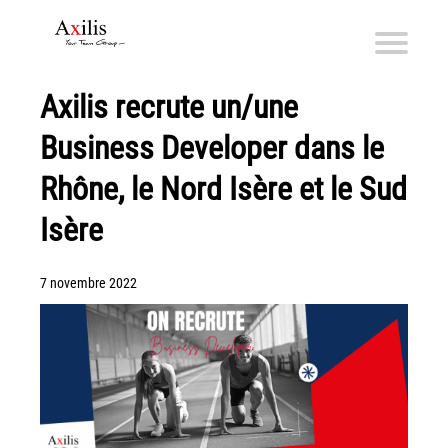
Axilis recrute un/une
Axilis et ses engagements
Business Developer dans le
Qui sommes-nous
Axilis s’engage
Rhône, le Nord Isère et le Sud
Isère
Solutions dématérialisation
Dématérialisation du courrier sortant
7 novembre 2022
Automatisation de factures fournisseurs
Numérisation des Notes de Frais
Sécurité et sauvegarde des données
Numérisation intelligente
Partage de fichiers et collaboration en mode sécurisé
Xerox® DocuShare®