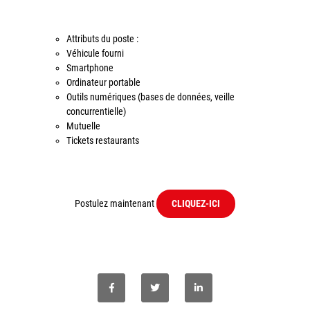
Politique de confidentialité
Mentions légales
Attributs du poste :
Véhicule fourni
© Axilis
Smartphone
Ordinateur portable
Outils numériques (bases de données, veille
concurrentielle)
Mutuelle
Tickets restaurants
Postulez maintenant
CLIQUEZ-ICI