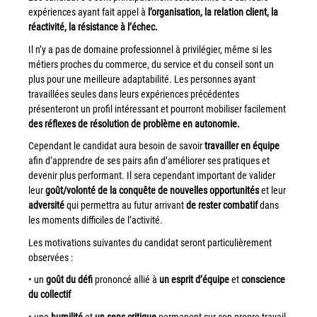
expériences ayant fait appel à
l’organisation, la relation client, la
Grand Lyon
réactivité, la résistance à l’échec.
Lyon Techlid
Il n’y a pas de domaine professionnel à privilégier, même si les
métiers proches du commerce, du service et du conseil sont un
Monts du Lyonnais
plus pour une meilleure adaptabilité. Les personnes ayant
Villefranche Beaujolais
travaillées seules dans leurs expériences précédentes
présenteront un profil intéressant et pourront mobiliser facilement
Vallée du Rhône
des réflexes de résolution de problème en autonomie.
Notre offre grands comptes
Cependant le candidat aura besoin de savoir
travailler en équipe
afin d’apprendre de ses pairs afin d’améliorer ses pratiques et
Nos clients témoignent
devenir plus performant. Il sera cependant important de valider
leur
goût/volonté de la conquête de nouvelles opportunités
et leur
Actualité
adversité
qui permettra au futur arrivant
de rester combatif
dans
les moments difficiles de l’activité.
Rejoignez-nous
Les motivations suivantes du candidat seront particulièrement
observées :
CONTACT
•
un
goût du défi
prononcé allié à
un esprit d’équipe
et
conscience
du collectif
•
une
humilité
et
un sens critique
permanent sur son propre travail