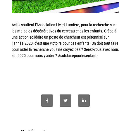
Workplace Solutions
Workflow Central
Axilis soutient l’Association Liv et Lumière, pour la recherche sur
Simplifiez la gestion RH de votre entreprise avec un logiciel
les maladies dégénératives du cerveau chez les enfants. Grâce à
tout-en-un
une action solidaire un poste de chercheur est pérennisé sur
l’année 2020, c’est une victoire pour ces enfants. On doit tout faire
Gammes d’équipements et services d’impression
pour aider la recherche vous ne croyez pas ? Serez-vous avec nous
sur 2020 pour nous y aider ? #solidairepourlesenfants
Matériel
Imprimantes de bureau
Multifonctions
Presses numériques et imprimantes de production
Traceurs grands formats
Imprimante Xerox® PrimeLink® PrimeLink C9200
Gamme d’imprimantes Xerox® AltaLink® C8200 à
capacités d’impression élevées
Xerox® VersaLink® C405 C415 — Multifonction A4