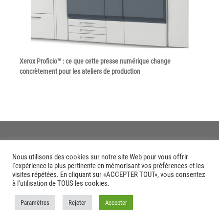
Tel : 04 37 64 64 02
Linkedin
Xerox Proficio™ : ce que cette presse numérique change
concrètement pour les ateliers de production
XEROX I Concessionnaire Agrée
Blog
Guide GED
Contact
Nous utilisons des cookies sur notre site Web pour vous offrir
l'expérience la plus pertinente en mémorisant vos préférences et les
visites répétées. En cliquant sur «ACCEPTER TOUT», vous consentez
Newsletter
à l'utilisation de TOUS les cookies.
Plan du site
Paramètres
Rejeter
Accepter