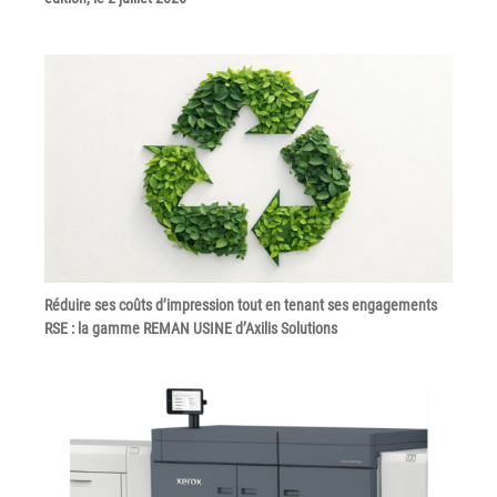
Grand Lyon
Lyon Techlid
Monts du Lyonnais
Villefranche Beaujolais
Vallée du Rhône
Notre offre grands comptes
Nos clients témoignent
Réduire ses coûts d’impression tout en tenant ses engagements
Actualité
RSE : la gamme REMAN USINE d’Axilis Solutions
Rejoignez-nous
CONTACT