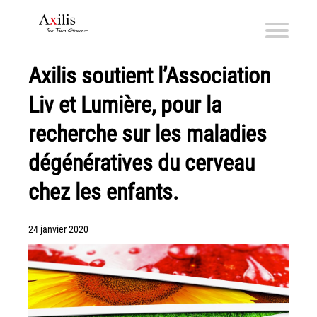
Axilis soutient l’Association
Axilis et ses engagements
Liv et Lumière, pour la
Qui sommes-nous
Axilis s’engage
recherche sur les maladies
dégénératives du cerveau
Solutions dématérialisation
Dématérialisation du courrier sortant
chez les enfants.
Automatisation de factures fournisseurs
Numérisation des Notes de Frais
24 janvier 2020
Sécurité et sauvegarde des données
Numérisation intelligente
Partage de fichiers et collaboration en mode sécurisé
Xerox® DocuShare®