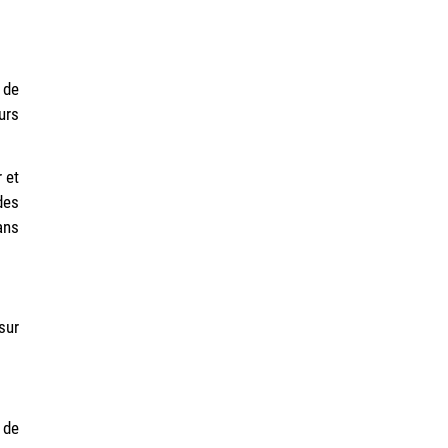
 de
urs
 et
des
ans
sur
 de