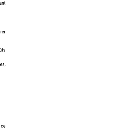
ant
rer
ûts
es,
 ce