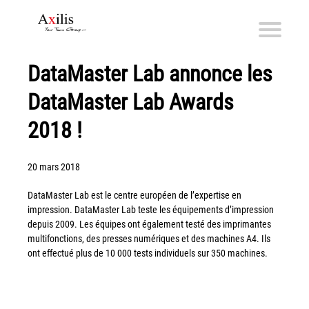
DataMaster Lab annonce les
Axilis et ses engagements
DataMaster Lab Awards
Qui sommes-nous
Axilis s’engage
2018 !
Solutions dématérialisation
20 mars 2018
Dématérialisation du courrier sortant
DataMaster Lab est le centre européen de l’expertise en
Automatisation de factures fournisseurs
impression. DataMaster Lab teste les équipements d’impression
Numérisation des Notes de Frais
depuis 2009. Les équipes ont également testé des imprimantes
multifonctions, des presses numériques et des machines A4. Ils
Sécurité et sauvegarde des données
ont effectué plus de 10 000 tests individuels sur 350 machines.
Numérisation intelligente
Partage de fichiers et collaboration en mode sécurisé
Xerox® DocuShare®