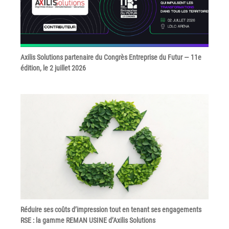
couleur
Imprimante multifonctions couleur Xerox® VersaLink®
C7120/C7125/C7130
Capture numérisation de documents
Axilis Solutions partenaire du Congrès Entreprise du Futur — 11e
RISC Box
édition, le 2 juillet 2026
Apps
Services
Audit de Sécurité Informatique
Sécurité des Réseaux
Sécurité des périphériques d’impression
Gestion des documents
Mobilité
ConnectKey®
Service de Gestion d’impression (MPS)
Réduire ses coûts d’impression tout en tenant ses engagements
RSE : la gamme REMAN USINE d’Axilis Solutions
Notre équipe