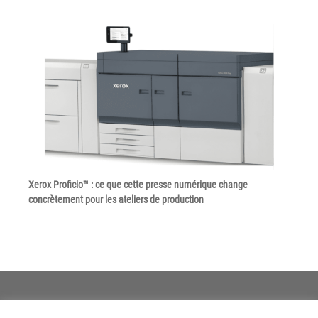
Grand Lyon
Lyon Techlid
Monts du Lyonnais
Villefranche Beaujolais
Vallée du Rhône
Notre offre grands comptes
Nos clients témoignent
Xerox Proficio™ : ce que cette presse numérique change
concrètement pour les ateliers de production
Actualité
Rejoignez-nous
CONTACT