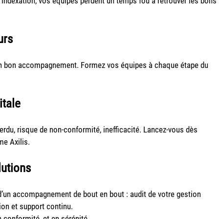
ndexation, vos équipes perdent un temps fou à retrouver les bons
urs
 un bon accompagnement. Formez vos équipes à chaque étape du
itale
rdu, risque de non-conformité, inefficacité. Lancez-vous dès
e Axilis.
lutions
 d’un accompagnement de bout en bout : audit de votre gestion
on et support continu.
n conformité, et en sérénité.