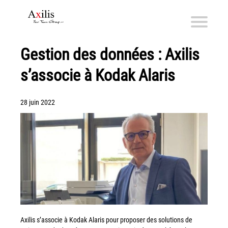
Gestion des données : Axilis
Axilis et ses engagements
s’associe à Kodak Alaris
Qui sommes-nous
Axilis s’engage
28 juin 2022
Solutions dématérialisation
Dématérialisation du courrier sortant
Automatisation de factures fournisseurs
Numérisation des Notes de Frais
Sécurité et sauvegarde des données
Numérisation intelligente
Partage de fichiers et collaboration en mode sécurisé
Axilis s’associe à Kodak Alaris pour proposer des solutions de
Xerox® DocuShare®