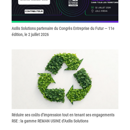
Tel : 04 37 64 64 02
Axilis Solutions partenaire du Congrès Entreprise du Futur — 11e
Linkedin
édition, le 2 juillet 2026
XEROX I Concessionnaire Agrée
Blog
Guide GED
Contact
Newsletter
Réduire ses coûts d’impression tout en tenant ses engagements
Plan du site
RSE : la gamme REMAN USINE d’Axilis Solutions