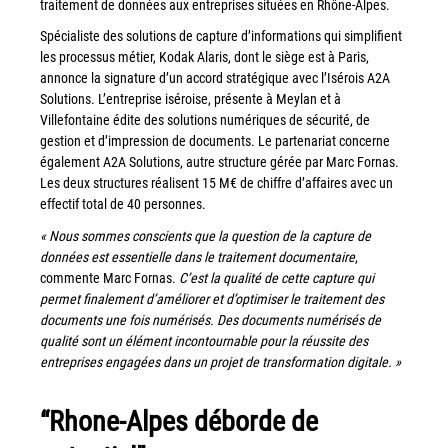
traitement de données aux entreprises situées en Rhône-Alpes.
Workplace Solutions
Spécialiste des solutions de capture d’informations qui simplifient
les processus métier, Kodak Alaris, dont le siège est à Paris,
Workflow Central
annonce la signature d’un accord stratégique avec l’Isérois A2A
Simplifiez la gestion RH de votre entreprise avec un logiciel
Solutions. L’entreprise iséroise, présente à Meylan et à
tout-en-un
Villefontaine édite des solutions numériques de sécurité, de
gestion et d’impression de documents. Le partenariat concerne
Gammes d’équipements et services d’impression
également A2A Solutions, autre structure gérée par Marc Fornas.
Les deux structures réalisent 15 M€ de chiffre d’affaires avec un
Matériel
effectif total de 40 personnes.
Imprimantes de bureau
« Nous sommes conscients que la question de la capture de
données est essentielle dans le traitement documentaire
,
Multifonctions
commente Marc Fornas.
C’est la qualité de cette capture qui
Presses numériques et imprimantes de production
permet finalement d’améliorer et d’optimiser le traitement des
documents une fois numérisés. Des documents numérisés de
Traceurs grands formats
qualité sont un élément incontournable pour la réussite des
Imprimante Xerox® PrimeLink® PrimeLink C9200
entreprises engagées dans un projet de transformation digitale. »
Gamme d’imprimantes Xerox® AltaLink® C8200 à
capacités d’impression élevées
“Rhone-Alpes déborde de
Xerox® VersaLink® C405 C415 — Multifonction A4