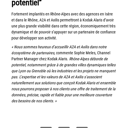
potentiel”
couleur
Imprimante multifonctions couleur Xerox® VersaLink®
Fortement implantés en Rhône-Alpes avec des agences en Isère
C7120/C7125/C7130
et dans le Rhône, A2A et Axilis permettront à Kodak Alaris d’avoir
Capture numérisation de documents
une plus grande visibilité dans cette région, économiquement très
dynamique et de pouvoir s’appuyer sur un partenaire de confiance
RISC Box
pour développer son activité.
Apps
« Nous sommes heureux d’accueillir A2A et Axilis dans notre
Services
écosystème de partenaires
, commente Sophie Meles, Channel
Partner Manager chez Kodak Alaris.
Rhône-Alpes déborde de
Audit de Sécurité Informatique
potentiel, notamment grâce à de grandes villes dynamiques telles
Sécurité des Réseaux
que Lyon ou Grenoble où les industries et les projets ne manquent
pas.
L’expertise et les valeurs de A2A et Axilis s’associent
Sécurité des périphériques d’impression
naturellement aux solutions que conçoit Kodak Alaris et ensemble
Gestion des documents
nous pourrons proposer à nos clients une offre de traitement de la
données, précise, rapide et fiable pour une meilleure couverture
Mobilité
des besoins de nos clients. »
ConnectKey®
Service de Gestion d’impression (MPS)
Notre équipe