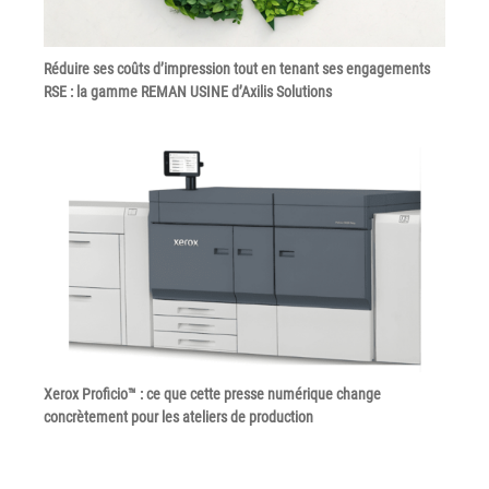
Tel : 04 37 64 64 02
Réduire ses coûts d’impression tout en tenant ses engagements
RSE : la gamme REMAN USINE d’Axilis Solutions
Linkedin
XEROX I Concessionnaire Agrée
Blog
Guide GED
Contact
Xerox Proficio™ : ce que cette presse numérique change
Newsletter
concrètement pour les ateliers de production
Plan du site