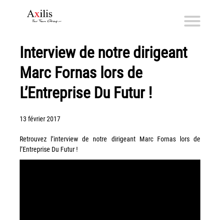
Interview de notre dirigeant
Axilis et ses engagements
Marc Fornas lors de
Qui sommes-nous
Axilis s’engage
L’Entreprise Du Futur !
Solutions dématérialisation
13 février 2017
Dématérialisation du courrier sortant
Retrouvez l’interview de notre dirigeant Marc Fornas lors de
Automatisation de factures fournisseurs
l’Entreprise Du Futur !
Numérisation des Notes de Frais
Sécurité et sauvegarde des données
Numérisation intelligente
Partage de fichiers et collaboration en mode sécurisé
Xerox® DocuShare®