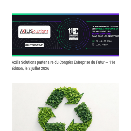
Grand Lyon
Lyon Techlid
Monts du Lyonnais
Villefranche Beaujolais
Vallée du Rhône
Notre offre grands comptes
Axilis Solutions partenaire du Congrès Entreprise du Futur — 11e
édition, le 2 juillet 2026
Nos clients témoignent
Actualité
Rejoignez-nous
CONTACT