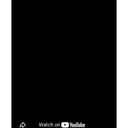
Workplace Solutions
Workflow Central
Simplifiez la gestion RH de votre entreprise avec un logiciel
tout-en-un
Gammes d’équipements et services d’impression
Matériel
Imprimantes de bureau
Multifonctions
Presses numériques et imprimantes de production
Traceurs grands formats
Imprimante Xerox® PrimeLink® PrimeLink C9200
Gamme d’imprimantes Xerox® AltaLink® C8200 à
capacités d’impression élevées
Xerox® VersaLink® C405 C415 — Multifonction A4