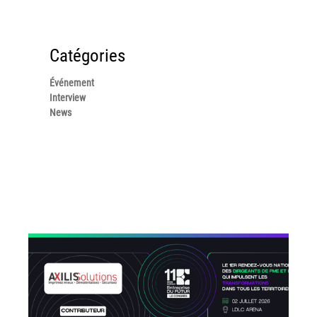
Workplace Solutions
Workflow Central
Catégories
Simplifiez la gestion RH de votre entreprise avec un logiciel
tout-en-un
Événement
Interview
Gammes d’équipements et services d’impression
News
Matériel
Imprimantes de bureau
Multifonctions
Presses numériques et imprimantes de production
Traceurs grands formats
Imprimante Xerox® PrimeLink® PrimeLink C9200
Gamme d’imprimantes Xerox® AltaLink® C8200 à
capacités d’impression élevées
Xerox® VersaLink® C405 C415 — Multifonction A4