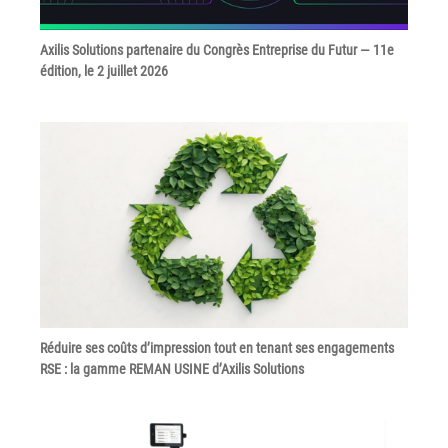
couleur
Imprimante multifonctions couleur Xerox® VersaLink®
Axilis Solutions partenaire du Congrès Entreprise du Futur — 11e
C7120/C7125/C7130
édition, le 2 juillet 2026
Capture numérisation de documents
RISC Box
Apps
Services
Audit de Sécurité Informatique
Sécurité des Réseaux
Sécurité des périphériques d’impression
Gestion des documents
Mobilité
Réduire ses coûts d’impression tout en tenant ses engagements
RSE : la gamme REMAN USINE d’Axilis Solutions
ConnectKey®
Service de Gestion d’impression (MPS)
Notre équipe