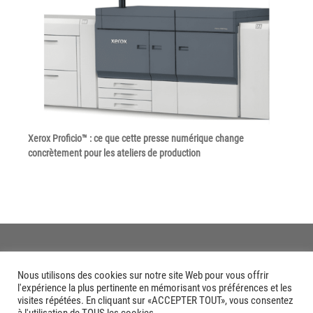
Grand Lyon
Lyon Techlid
Monts du Lyonnais
Villefranche Beaujolais
Vallée du Rhône
Notre offre grands comptes
Xerox Proficio™ : ce que cette presse numérique change
concrètement pour les ateliers de production
Nos clients témoignent
Actualité
Rejoignez-nous
CONTACT
Nous utilisons des cookies sur notre site Web pour vous offrir
l'expérience la plus pertinente en mémorisant vos préférences et les
visites répétées. En cliquant sur «ACCEPTER TOUT», vous consentez