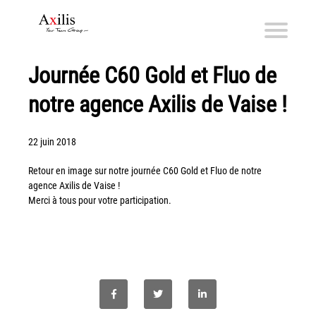
Journée C60 Gold et Fluo de
Axilis et ses engagements
notre agence Axilis de Vaise !
Qui sommes-nous
Axilis s’engage
22 juin 2018
Solutions dématérialisation
Retour en image sur notre journée C60 Gold et Fluo de notre
Dématérialisation du courrier sortant
agence Axilis de Vaise !
Merci à tous pour votre participation.
Automatisation de factures fournisseurs
Numérisation des Notes de Frais
Sécurité et sauvegarde des données
Numérisation intelligente
Partage de fichiers et collaboration en mode sécurisé
Xerox® DocuShare®