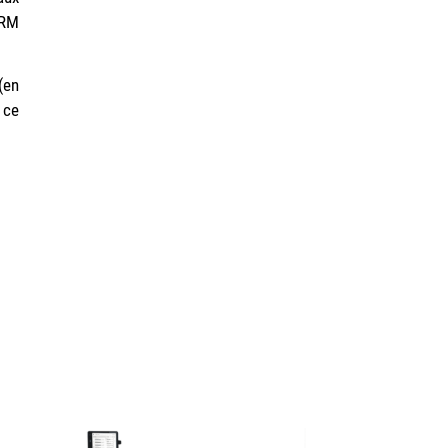
CRM
(en
 ce