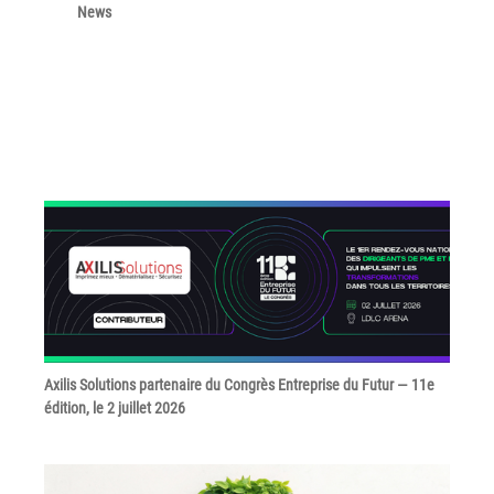
News
Grand Lyon
Lyon Techlid
Monts du Lyonnais
Villefranche Beaujolais
Vallée du Rhône
Notre offre grands comptes
Nos clients témoignent
Actualité
Rejoignez-nous
Axilis Solutions partenaire du Congrès Entreprise du Futur — 11e
édition, le 2 juillet 2026
CONTACT