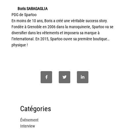
couleur
…
Boris SARAGAGLIA
Imprimante multifonctions couleur Xerox® VersaLink®
PDG de Spartoo
C7120/C7125/C7130
En moins de 10 ans, Boris a créé une véritable success story.
Capture numérisation de documents
Fondée à Grenoble en 2006 dans la maroquinerie, Spartoo va se
diversifier dans les vêtements et imposera sa marque à
RISC Box
l’international. En 2015, Spartoo ouvre sa première boutique…
Apps
physique !
Services
Audit de Sécurité Informatique
Sécurité des Réseaux
Sécurité des périphériques d’impression
Gestion des documents
Mobilité
ConnectKey®
Catégories
Service de Gestion d’impression (MPS)
Événement
Interview
Notre équipe