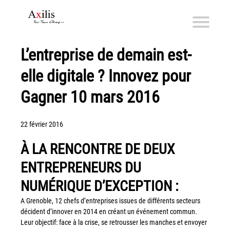
L’entreprise de demain est-
Axilis et ses engagements
elle digitale ? Innovez pour
Qui sommes-nous
Axilis s’engage
Gagner 10 mars 2016
Solutions dématérialisation
22 février 2016
Dématérialisation du courrier sortant
À LA RENCONTRE DE DEUX
Automatisation de factures fournisseurs
ENTREPRENEURS DU
Numérisation des Notes de Frais
Sécurité et sauvegarde des données
NUMÉRIQUE D’EXCEPTION :
Numérisation intelligente
A Grenoble, 12 chefs d’entreprises issues de différents secteurs
décident d’innover en 2014 en créant un événement commun.
Partage de fichiers et collaboration en mode sécurisé
Leur objectif: face à la crise, se retrousser les manches et envoyer
Xerox® DocuShare®