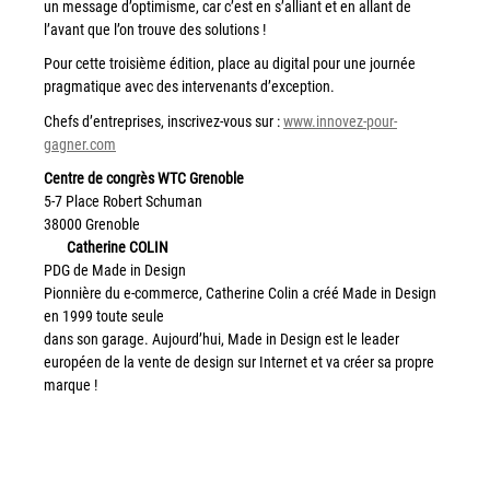
un message d’optimisme, car c’est en s’alliant et en allant de
l’avant que l’on trouve des solutions !
Workplace Solutions
Pour cette troisième édition, place au digital pour une journée
Workflow Central
pragmatique avec des intervenants d’exception.
Simplifiez la gestion RH de votre entreprise avec un logiciel
Chefs d’entreprises, inscrivez-vous sur :
www.innovez-pour-
tout-en-un
gagner.com
Gammes d’équipements et services d’impression
Centre de congrès WTC Grenoble
5-7 Place Robert Schuman
Matériel
38000 Grenoble
Catherine COLIN
Imprimantes de bureau
PDG de Made in Design
Multifonctions
Pionnière du e-commerce, Catherine Colin a créé Made in Design
Presses numériques et imprimantes de production
en 1999 toute seule
dans son garage. Aujourd’hui, Made in Design est le leader
Traceurs grands formats
européen de la vente de design sur Internet et va créer sa propre
Imprimante Xerox® PrimeLink® PrimeLink C9200
marque !
…
Gamme d’imprimantes Xerox® AltaLink® C8200 à
….
capacités d’impression élevées
….
Xerox® VersaLink® C405 C415 — Multifonction A4
….