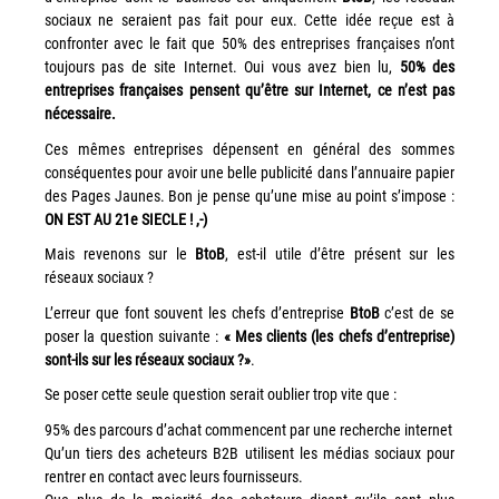
sociaux ne seraient pas fait pour eux. Cette idée reçue est à
Workplace Solutions
confronter avec le fait que 50% des entreprises françaises n’ont
Workflow Central
toujours pas de site Internet. Oui vous avez bien lu,
50% des
entreprises françaises pensent qu’être sur Internet, ce n’est pas
Simplifiez la gestion RH de votre entreprise avec un logiciel
nécessaire.
tout-en-un
Ces mêmes entreprises dépensent en général des sommes
conséquentes pour avoir une belle publicité dans l’annuaire papier
Gammes d’équipements et services d’impression
des Pages Jaunes. Bon je pense qu’une mise au point s’impose :
Matériel
ON EST AU 21e SIECLE ! ,-)
Imprimantes de bureau
Mais revenons sur le
BtoB
, est-il utile d’être présent sur les
réseaux sociaux ?
Multifonctions
L’erreur que font souvent les chefs d’entreprise
BtoB
c’est de se
Presses numériques et imprimantes de production
poser la question suivante :
« Mes clients (les chefs d’entreprise)
Traceurs grands formats
sont-ils sur les réseaux sociaux ?»
.
Imprimante Xerox® PrimeLink® PrimeLink C9200
Se poser cette seule question serait oublier trop vite que :
Gamme d’imprimantes Xerox® AltaLink® C8200 à
95% des parcours d’achat commencent par une recherche internet
capacités d’impression élevées
Qu’un tiers des acheteurs B2B utilisent les médias sociaux pour
rentrer en contact avec leurs fournisseurs.
Xerox® VersaLink® C405 C415 — Multifonction A4