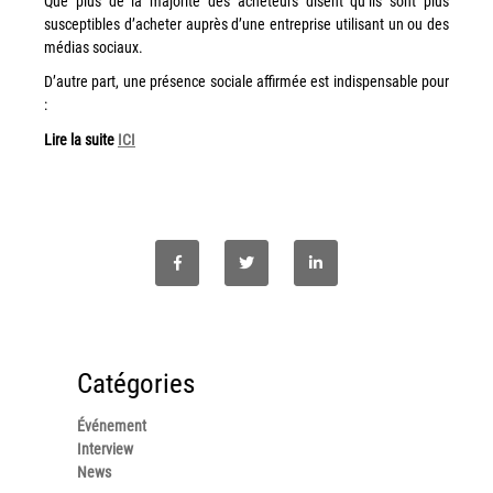
Que plus de la majorité des acheteurs disent qu’ils sont plus
couleur
susceptibles d’acheter auprès d’une entreprise utilisant un ou des
Imprimante multifonctions couleur Xerox® VersaLink®
médias sociaux.
C7120/C7125/C7130
D’autre part, une présence sociale affirmée est indispensable pour
Capture numérisation de documents
:
RISC Box
Lire la suite
ICI
Apps
Services
Audit de Sécurité Informatique
Sécurité des Réseaux
Sécurité des périphériques d’impression
Gestion des documents
Mobilité
Catégories
ConnectKey®
Événement
Service de Gestion d’impression (MPS)
Interview
News
Notre équipe