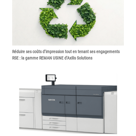
Tel : 04 37 64 64 02
Linkedin
Réduire ses coûts d’impression tout en tenant ses engagements
XEROX I Concessionnaire Agrée
RSE : la gamme REMAN USINE d’Axilis Solutions
Blog
Guide GED
Contact
Newsletter
Plan du site