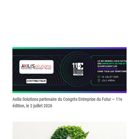
Grand Lyon
Lyon Techlid
Monts du Lyonnais
Villefranche Beaujolais
Vallée du Rhône
Notre offre grands comptes
Nos clients témoignent
Actualité
Axilis Solutions partenaire du Congrès Entreprise du Futur — 11e
Rejoignez-nous
édition, le 2 juillet 2026
CONTACT