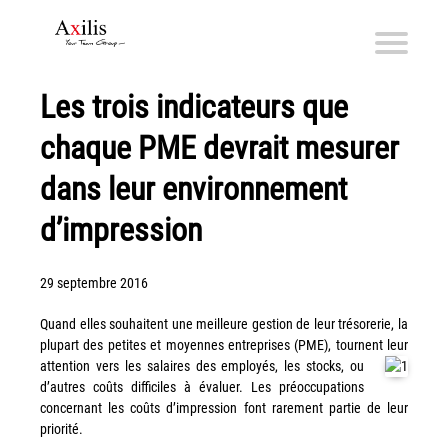
Les trois indicateurs que
Axilis et ses engagements
chaque PME devrait mesurer
Qui sommes-nous
Axilis s’engage
dans leur environnement
d’impression
Solutions dématérialisation
Dématérialisation du courrier sortant
29 septembre 2016
Automatisation de factures fournisseurs
Numérisation des Notes de Frais
Quand elles souhaitent une meilleure gestion de leur trésorerie, la
plupart des petites et moyennes entreprises (PME), tournent leur
Sécurité et sauvegarde des données
attention vers les salaires des
employés, les stocks, ou
Numérisation intelligente
d’autres coûts difficiles à évaluer. Les préoccupations
concernant les coûts d’impression font rarement partie de leur
Partage de fichiers et collaboration en mode sécurisé
priorité.
Xerox® DocuShare®