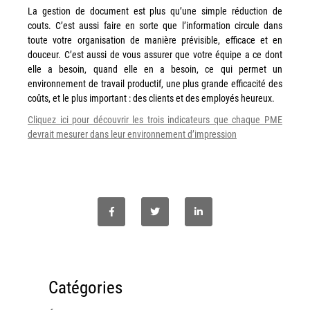
couleur
La gestion de document est plus qu’une simple réduction de
couts. C’est aussi faire en sorte que l’information circule dans
Imprimante multifonctions couleur Xerox® VersaLink®
toute votre organisation de manière prévisible, efficace et en
C7120/C7125/C7130
douceur. C’est aussi de vous assurer que votre équipe a ce dont
Capture numérisation de documents
elle a besoin, quand elle en a besoin, ce qui permet un
environnement de travail productif, une plus grande efficacité des
RISC Box
coûts, et le plus important : des clients et des employés heureux.
Apps
Cliquez ici pour découvrir les trois indicateurs que chaque PME
Services
devrait mesurer dans leur environnement d’impression
Audit de Sécurité Informatique
Sécurité des Réseaux
Sécurité des périphériques d’impression
Gestion des documents
Mobilité
ConnectKey®
Service de Gestion d’impression (MPS)
Catégories
Notre équipe