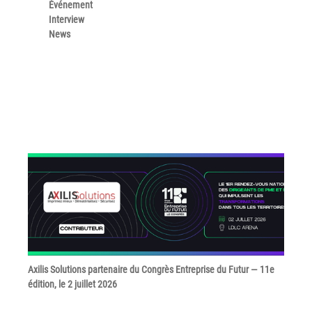
Événement
Interview
Grand Lyon
News
Lyon Techlid
Monts du Lyonnais
Villefranche Beaujolais
Vallée du Rhône
Notre offre grands comptes
Nos clients témoignent
Actualité
Rejoignez-nous
CONTACT
Axilis Solutions partenaire du Congrès Entreprise du Futur — 11e
édition, le 2 juillet 2026