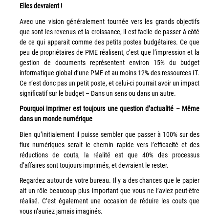
Elles devraient !
Workplace Solutions
Avec une vision généralement tournée vers les grands objectifs
Workflow Central
que sont les revenus et la croissance, il est facile de passer à côté
de ce qui apparait comme des petits postes budgétaires. Ce que
Simplifiez la gestion RH de votre entreprise avec un logiciel
peu de propriétaires de PME réalisent, c’est que l’impression et la
tout-en-un
gestion de documents représentent environ 15% du budget
informatique global d’une PME et au moins 12% des ressources IT.
Gammes d’équipements et services d’impression
Ce n’est donc pas un petit poste, et celui-ci pourrait avoir un impact
significatif sur le budget – Dans un sens ou dans un autre.
Matériel
Pourquoi imprimer est toujours une question d’actualité – Même
Imprimantes de bureau
dans un monde numérique
Multifonctions
Bien qu’initialement il puisse sembler que passer à 100% sur des
Presses numériques et imprimantes de production
flux numériques serait le chemin rapide vers l’efficacité et des
réductions de couts, la réalité est que 40% des processus
Traceurs grands formats
d’affaires sont toujours imprimés, et devraient le rester.
Imprimante Xerox® PrimeLink® PrimeLink C9200
Regardez autour de votre bureau. Il y a des chances que le papier
Gamme d’imprimantes Xerox® AltaLink® C8200 à
ait un rôle beaucoup plus important que vous ne l’aviez peut-être
capacités d’impression élevées
réalisé. C’est également une occasion de réduire les couts que
vous n’auriez jamais imaginés.
Xerox® VersaLink® C405 C415 — Multifonction A4