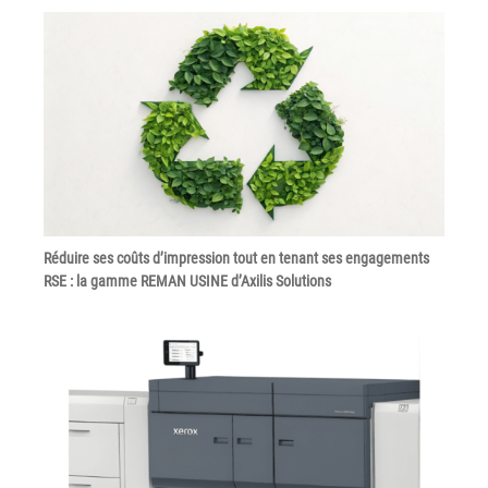
Tel : 04 37 64 64 02
Linkedin
XEROX I Concessionnaire Agrée
Blog
Réduire ses coûts d’impression tout en tenant ses engagements
RSE : la gamme REMAN USINE d’Axilis Solutions
Guide GED
Contact
Newsletter
Plan du site