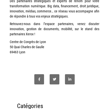
Des partenaires stratégiques et experts de renom pour votre
transformation numérique. Big data, financement, droit juridique,
Workplace Solutions
innovation, médias, commerce… ce réseau vous accompagne afin
Workflow Central
de répondre à tous vos enjeux stratégiques.
Simplifiez la gestion RH de votre entreprise avec un logiciel
Retrouvez-nous dans l’espace partenaires, venez discuter
tout-en-un
innovation, gestion de documents, mobilité, sur le stand des
partenaires Xerox !
Gammes d’équipements et services d’impression
Centre de Congrès de Lyon
50 Quai Charles de Gaulle
Matériel
69463 Lyon
Imprimantes de bureau
Multifonctions
Presses numériques et imprimantes de production
Traceurs grands formats
Imprimante Xerox® PrimeLink® PrimeLink C9200
Gamme d’imprimantes Xerox® AltaLink® C8200 à
capacités d’impression élevées
Catégories
Xerox® VersaLink® C405 C415 — Multifonction A4