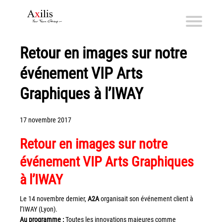
Retour en images sur notre
Axilis et ses engagements
événement VIP Arts
Qui sommes-nous
Axilis s’engage
Graphiques à l’IWAY
Solutions dématérialisation
17 novembre 2017
Dématérialisation du courrier sortant
Retour en images sur notre
Automatisation de factures fournisseurs
événement VIP Arts Graphiques
Numérisation des Notes de Frais
Sécurité et sauvegarde des données
à l’IWAY
Numérisation intelligente
Le 14 novembre dernier,
A2A
organisait son événement client à
Partage de fichiers et collaboration en mode sécurisé
l’IWAY (Lyon).
Au programme :
Toutes les innovations majeures comme
Xerox® DocuShare®