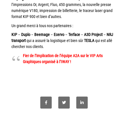
l’impressions Or, Argent, Fluo, 450 grammes, la nouvelle presse
Workplace Solutions
numérique V180, impression de billetterie, le traceur laser grand
format KIP 900 et bien d’autres.
Workflow Central
Un grand merci à tous nos partenaires :
Simplifiez la gestion RH de votre entreprise avec un logiciel
tout-en-un
KIP
–
Duplo
–
Beemage
–
Ecervo
–
Terface
–
A3D Project
–
NRJ
transport
qui a assuré la logistique et bien sûr
TESLA
qui est allé
Gammes d’équipements et services d’impression
chercher nos clients.
Fier de l’implication de l’équipe A2A sur le VIP Arts
Matériel
Graphiques organisé à l’IWAY !
Imprimantes de bureau
Multifonctions
Presses numériques et imprimantes de production
Traceurs grands formats
Imprimante Xerox® PrimeLink® PrimeLink C9200
Gamme d’imprimantes Xerox® AltaLink® C8200 à
capacités d’impression élevées
Xerox® VersaLink® C405 C415 — Multifonction A4