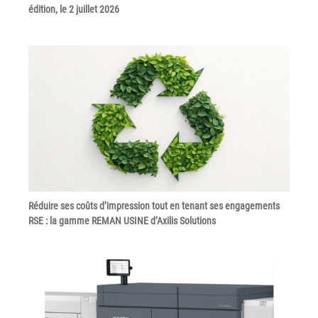
édition, le 2 juillet 2026
Grand Lyon
Lyon Techlid
Monts du Lyonnais
Villefranche Beaujolais
Vallée du Rhône
Notre offre grands comptes
Nos clients témoignent
Actualité
Réduire ses coûts d’impression tout en tenant ses engagements
RSE : la gamme REMAN USINE d’Axilis Solutions
Rejoignez-nous
CONTACT