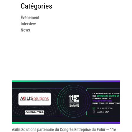
couleur
Catégories
Imprimante multifonctions couleur Xerox® VersaLink®
C7120/C7125/C7130
Événement
Interview
Capture numérisation de documents
News
RISC Box
Apps
Services
Audit de Sécurité Informatique
Sécurité des Réseaux
Sécurité des périphériques d’impression
Gestion des documents
Mobilité
ConnectKey®
Service de Gestion d’impression (MPS)
Axilis Solutions partenaire du Congrès Entreprise du Futur — 11e
Notre équipe