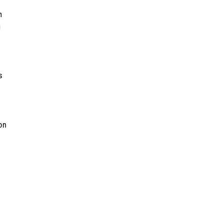
n
u
s
on