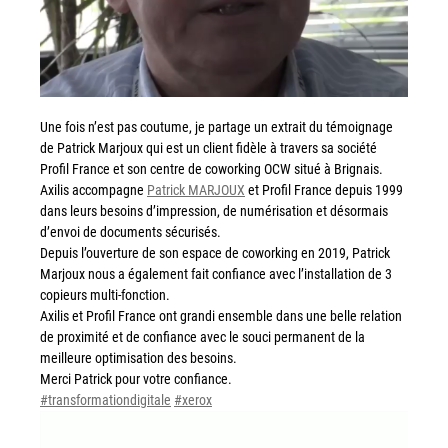
Workplace Solutions
Workflow Central
Simplifiez la gestion RH de votre entreprise avec un logiciel
tout-en-un
Une fois n’est pas coutume, je partage un extrait du témoignage
de Patrick Marjoux qui est un client fidèle à travers sa société
Gammes d’équipements et services d’impression
Profil France et son centre de coworking OCW situé à Brignais.
Axilis accompagne
Patrick MARJOUX
et Profil France depuis 1999
Matériel
dans leurs besoins d’impression, de numérisation et désormais
Imprimantes de bureau
d’envoi de documents sécurisés.
Depuis l’ouverture de son espace de coworking en 2019, Patrick
Multifonctions
Marjoux nous a également fait confiance avec l’installation de 3
Presses numériques et imprimantes de production
copieurs multi-fonction.
Axilis et Profil France ont grandi ensemble dans une belle relation
Traceurs grands formats
de proximité et de confiance avec le souci permanent de la
Imprimante Xerox® PrimeLink® PrimeLink C9200
meilleure optimisation des besoins.
Merci Patrick pour votre confiance.
Gamme d’imprimantes Xerox® AltaLink® C8200 à
#transformationdigitale
#xerox
capacités d’impression élevées
Lecteur
Xerox® VersaLink® C405 C415 — Multifonction A4
vidéo