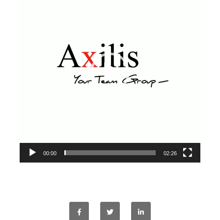
couleur
Imprimante multifonctions couleur Xerox® VersaLink®
C7120/C7125/C7130
Capture numérisation de documents
RISC Box
Apps
Services
Audit de Sécurité Informatique
Sécurité des Réseaux
Sécurité des périphériques d’impression
Gestion des documents
00:00
02:26
Mobilité
ConnectKey®
Service de Gestion d’impression (MPS)
Notre équipe