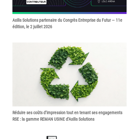
Tel : 04 37 64 64 02
Axilis Solutions partenaire du Congrès Entreprise du Futur — 11e
édition, le 2 juillet 2026
Linkedin
XEROX I Concessionnaire Agrée
Blog
Guide GED
Contact
Newsletter
Réduire ses coûts d’impression tout en tenant ses engagements
RSE : la gamme REMAN USINE d’Axilis Solutions
Plan du site