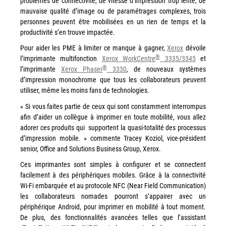
problèmes de connectivité, de vitesse d’impression trop lente, de
mauvaise qualité d’image ou de paramétrages complexes, trois
Workplace Solutions
personnes peuvent être mobilisées en un rien de temps et la
Workflow Central
productivité s’en trouve impactée.
Simplifiez la gestion RH de votre entreprise avec un logiciel
Pour aider les PME à limiter ce manque à gagner,
Xerox
dévoile
tout-en-un
®
l’imprimante multifonction
Xerox WorkCentre
3335/3345
et
®
l’imprimante
Xerox Phaser
3330
, de nouveaux systèmes
Gammes d’équipements et services d’impression
d’impression monochrome que tous les collaborateurs peuvent
utiliser, même les moins fans de technologies.
Matériel
« Si vous faites partie de ceux qui sont constamment interrompus
Imprimantes de bureau
afin d’aider un collègue à imprimer en toute mobilité, vous allez
adorer ces produits qui supportent la quasi-totalité des processus
Multifonctions
d’impression mobile. » commente Tracey Koziol, vice-président
Presses numériques et imprimantes de production
senior, Office and Solutions Business Group, Xerox.
Traceurs grands formats
Ces imprimantes sont simples à configurer et se connectent
facilement à des périphériques mobiles. Grâce à la connectivité
Imprimante Xerox® PrimeLink® PrimeLink C9200
Wi-Fi embarquée et au protocole NFC (Near Field Communication)
Gamme d’imprimantes Xerox® AltaLink® C8200 à
les collaborateurs nomades pourront s’appairer avec un
capacités d’impression élevées
périphérique Android, pour imprimer en mobilité à tout moment.
De plus, des fonctionnalités avancées telles que l’assistant
Xerox® VersaLink® C405 C415 — Multifonction A4