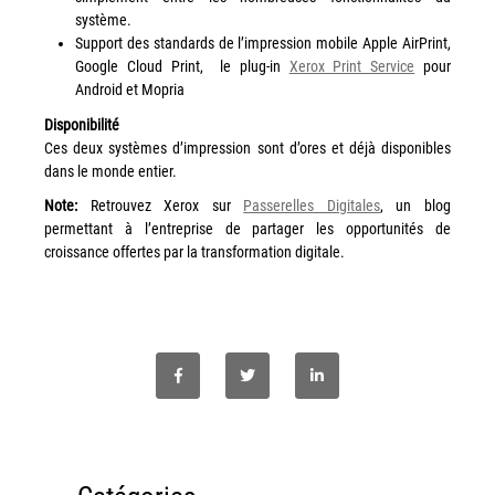
système.
Grand Lyon
Support des standards de l’impression mobile Apple AirPrint,
Google Cloud Print, le plug-in
Xerox Print Service
pour
Lyon Techlid
Android et Mopria
Monts du Lyonnais
Disponibilité
Villefranche Beaujolais
Ces deux systèmes d’impression sont d’ores et déjà disponibles
dans le monde entier.
Vallée du Rhône
Note:
Retrouvez Xerox sur
Passerelles Digitales
, un blog
Notre offre grands comptes
permettant à l’entreprise de partager les opportunités de
croissance offertes par la transformation digitale.
Nos clients témoignent
Actualité
Rejoignez-nous
CONTACT