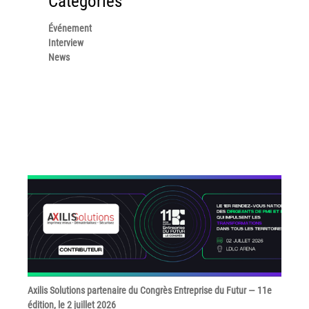
Catégories
Tel : 04 37 64 64 02
Événement
Interview
News
Linkedin
XEROX I Concessionnaire Agrée
Blog
Guide GED
Contact
Newsletter
Plan du site
Axilis Solutions partenaire du Congrès Entreprise du Futur — 11e
édition, le 2 juillet 2026