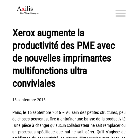
Xerox augmente la
Axilis et ses engagements
productivité des PME avec
Qui sommes-nous
Axilis s’engage
de nouvelles imprimantes
multifonctions ultra
Solutions dématérialisation
Dématérialisation du courrier sortant
conviviales
Automatisation de factures fournisseurs
Numérisation des Notes de Frais
16 septembre 2016
Sécurité et sauvegarde des données
Paris, le 15 septembre 2016 – Au sein des petites structures, peu
Numérisation intelligente
de choses peuvent suffire à entraîner une baisse de la productivité
: une pièce à changer qu’aucun collaborateur ne sait remplacer ou
Partage de fichiers et collaboration en mode sécurisé
un processus spécifique que nul ne sait gérer. Qu’il s’agisse de
Xerox® DocuShare®