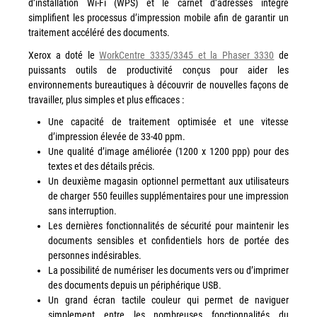
d’installation Wi-Fi (WPS) et le carnet d’adresses intégré
couleur
simplifient les processus d’impression mobile afin de garantir un
Imprimante multifonctions couleur Xerox® VersaLink®
traitement accéléré des documents.
C7120/C7125/C7130
Xerox a doté le
WorkCentre 3335/3345 et la Phaser 3330
de
Capture numérisation de documents
puissants outils de productivité conçus pour aider les
environnements bureautiques à découvrir de nouvelles façons de
RISC Box
travailler, plus simples et plus efficaces :
Apps
Une capacité de traitement optimisée et une vitesse
Services
d’impression élevée de 33-40 ppm.
Audit de Sécurité Informatique
Une qualité d’image améliorée (1200 x 1200 ppp) pour des
textes et des détails précis.
Sécurité des Réseaux
Un deuxième magasin optionnel permettant aux utilisateurs
Sécurité des périphériques d’impression
de charger 550 feuilles supplémentaires pour une impression
sans interruption.
Gestion des documents
Les dernières fonctionnalités de sécurité pour maintenir les
Mobilité
documents sensibles et confidentiels hors de portée des
personnes indésirables.
ConnectKey®
La possibilité de numériser les documents vers ou d’imprimer
Service de Gestion d’impression (MPS)
des documents depuis un périphérique USB.
Un grand écran tactile couleur qui permet de naviguer
simplement entre les nombreuses fonctionnalités du
Notre équipe