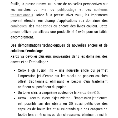
couleur
feuille, la presse Brenva HD ouvre de nouvelles perspectives sur
les marchés du
livre
, du
publipostage
et des
contenus
Imprimante multifonctions couleur Xerox® VersaLink®
transactionnels
. Grâce à la presse Trivor 2400, les imprimeurs
C7120/C7125/C7130
peuvent étendre leur champ d’applications aux domaines des
Capture numérisation de documents
catalogues
, des
magazines
ou encore des livres couleur. Cette
presse délivre par ailleurs une productivité élevée pour un faible
RISC Box
encombrement.
Apps
Des démonstrations technologiques de nouvelles encres et de
Services
solutions d’emballage
Audit de Sécurité Informatique
Xerox va dévoiler plusieurs nouveautés dans les domaines des
encres et de l’emballage :
Sécurité des Réseaux
Xerox High Fusion Ink – une nouvelle encre qui permet
Sécurité des périphériques d’impression
l’impression jet d’encre sur les stocks de papiers couchés
Gestion des documents
offset traditionnels, éliminant le besoin d’un traitement
antérieur ou postérieur du papier.
Mobilité
Un toner clair, la cinquième couleur de la
Xerox iGen® 5
.
ConnectKey®
Xerox Direct to Object Inkjet Printer – l’impression jet d’encre
est possible sur des objets en 3D aussi petits que des
Service de Gestion d’impression (MPS)
capsules de bouteilles et aussi grands que des casques de
footballers américains ou des chaussures, éliminant ainsi le
Notre équipe