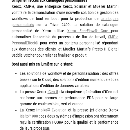
Simplifier l’accès aux catalogues personnalisés
Tel : 04 37 64 64 02
Xerox, XMPie, une entreprise Xerox, Solimar et Mueller Martini
vont faire la démonstration d’une nouvelle solution de gestion des
workflows de bout en bout pour la production de
catalogues
personnalisés
sur la Trivor 2400. La solution de catalogue
Linkedin
personnalisé de Xerox utilise
Xerox FreeFlow® Core
pour
automatiser l’ensemble du processus de flux de travail,
XMPie
PersonalEffect®
pour créer un contenu personnalisé répondant
aux demandes des clients, et Mueller Martini’s Presto II Digital
XEROX I Concessionnaire Agrée
Saddle Stitcher pour relier et finaliser le produit.
Sont aussi mis en lumière sur le stand:
Blog
Les solutions de workflow et de personnalisation : des offres
basées sur le Cloud, des solutions d’édition numérique et des
Guide GED
applications d’édition de données variables
La presse Xerox
iGen 5
: la cinquième génération d’iGen est
Contact
conforme aux normes de performance FDA pour sa large
gamme de couleurs bleu, vert et orange
Newsletter
®
La Xerox
Impika
Evolution
et la presse jet d’encre Xerox
Rialto™ 900
: ces deux systèmes d’impression ont récemment
Plan du site
reçu la certification FOGRA pour la qualité et la performance
de leurs processus