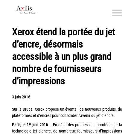
Xerox étend la portée du jet
Axilis et ses engagements
d’encre, désormais
Qui sommes-nous
Axilis s’engage
accessible à un plus grand
nombre de fournisseurs
Solutions dématérialisation
Dématérialisation du courrier sortant
d’impressions
Automatisation de factures fournisseurs
Numérisation des Notes de Frais
3 juin 2016
Sécurité et sauvegarde des données
Sur la Drupa, Xerox propose un éventail de nouveaux produits, de
Numérisation intelligente
plateformes et d’encres pour consolider l’avenir du jet d’encre.
Partage de fichiers et collaboration en mode sécurisé
er
Paris, le 1
juin 2016
– En dépit des promesses apportées par la
technologie jet d’encre, de nombreux fournisseurs d’impressions
Xerox® DocuShare®