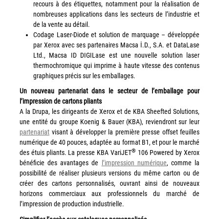
recours à des étiquettes, notamment pour la réalisation de
nombreuses applications dans les secteurs de l’industrie et
Grand Lyon
de la vente au détail.
Lyon Techlid
Codage Laser-Diode et solution de marquage – développée
par Xerox avec ses partenaires Macsa İ.D., S.A. et DataLase
Monts du Lyonnais
Ltd., Macsa ID DIGILase est une nouvelle solution laser
Villefranche Beaujolais
thermochromique qui imprime à haute vitesse des contenus
graphiques précis sur les emballages.
Vallée du Rhône
Un nouveau partenariat dans le secteur de l’emballage pour
Notre offre grands comptes
l’impression de cartons pliants
A la Drupa, les dirigeants de Xerox et de KBA Sheefted Solutions,
Nos clients témoignent
une entité du groupe Koenig & Bauer (KBA), reviendront sur leur
partenariat
visant à développer la première presse offset feuilles
Actualité
numérique de 40 pouces, adaptée au format B1, et pour le marché
®
des étuis pliants. La presse KBA VariJET
106 Powered by Xerox
Rejoignez-nous
bénéficie des avantages de
l’impression numérique
, comme la
possibilité de réaliser plusieurs versions du même carton ou de
CONTACT
créer des cartons personnalisés, ouvrant ainsi de nouveaux
horizons commerciaux aux professionnels du marché de
l’impression de production industrielle.