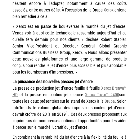
hésitent encore à l’adopter, notamment à cause des coûts
Workplace Solutions
associés, entre autres défis. À l’occasion de la Drupa,
Xerox
entend
bien remédier à cela.
Workflow Central
« Xerox est en passe de bouleverser le marché du jet d’encre.
Simplifiez la gestion RH de votre entreprise avec un logiciel
Venez voir à quoi cette technologie ressemble aujourd’hui et ce
tout-en-un
qu’elle fera demain pour nos clients » déclare Robert Stabler,
Senior Vice-Président et Directeur Général, Global Graphic
Gammes d’équipements et services d’impression
Communications Business Group, Xerox. « Nous allons présenter
deux nouvelles plateformes et une large gamme de produits
Matériel
conçus pour rendre le jet d’encre plus accessible et plus abordable
Imprimantes de bureau
pour les fournisseurs d’impressions. »
Multifonctions
La puissance des nouvelles presses jet d’encre
La presse de production jet d’encre feuille à feuille
Xerox Brenva™
Presses numériques et imprimantes de production
HD
et la presse en continu jet d’encre
Xerox Trivor™ 2400
sont
Traceurs grands formats
toutes les deux présentées sur le stand de Xerox à la
Drupa
. Selon
InfoTrends, le volume global des impressions couleur jet d’encre
Imprimante Xerox® PrimeLink® PrimeLink C9200
[1]
devrait croître de 23 % en 2019
. Ces deux presses proposent aux
Gamme d’imprimantes Xerox® AltaLink® C8200 à
imprimeurs de nombreuses options et opportunités pour les aider
capacités d’impression élevées
à percer sur le marché lucratif du jet d’encre.
Xerox® VersaLink® C405 C415 — Multifonction A4
En combinant la rentabilité du jet d’encre à la flexibilité du feuille à