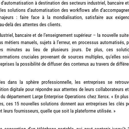
’automatisation à destination des secteurs industriel, bancaire et
lles solutions d’automatisation des workflows afin d’accompagner
majeurs : faire face à la mondialisation, satisfaire aux exigen
au-delà des attentes des clients.
dustriel, bancaire et de l’enseignement supérieur – la nouvelle suite
s métiers manuels, sujets à l’erreur, en processus automatisés, p
es minutes au lieu de plusieurs jours. De plus, ces soluti
formations cruciales provenant de sources multiples, qu’elles soi
eprises la possibilité de diffuser des contenus au travers de différe
es dans la sphère professionnelle, les entreprises se retrouv
ition digitale pour répondre aux attentes de leurs collaborateurs et
t du département Large Enterprise Operations chez Xerox. « En plus
es, ces 15 nouvelles solutions donnent aux entreprises les clés p
et leurs fournisseurs, quelle que soit la plateforme utilisée. »
le conception d’un téléphone portable, qui peut contenir jusqu’à 