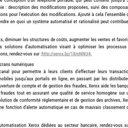
e : description des modifications proposées, suivi des composa
ions pour l’exécution des modifications. Ajouté à cela l’ensemble 
endre en quoi un système automatisé et rationalisé peut contribue
s, diminuer les structures de coûts, augmenter les ventes et favori
es solutions d’automatisation visant à optimiser les processus
ons, rendez-vous sur :
http://xerox.bz/1XmNNU4.
 écrans numériques
anal pour permettre à leurs clients d’effectuer leurs transacti
mobiles jusqu’aux portails en ligne, en passant par les distribute
ouverture de compte et de gestion des fraudes, Xerox aide les banq
x fraudes tout en assurant une qualité de service homogène sur 
olution de conformité réglementaire et de gestion des archives, Xe
une fonction d’alerte automatique en cas de mauvais classement 
automatisation Xerox dédiées au secteur bancaire, rendez-vous su