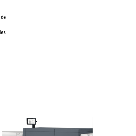
 de
les