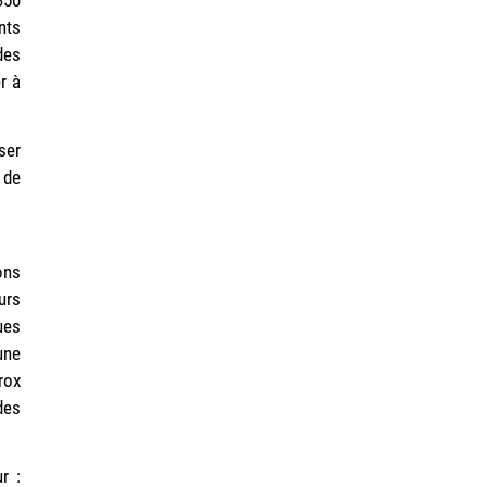
nts
des
r à
ser
 de
ons
urs
ues
une
rox
des
r :