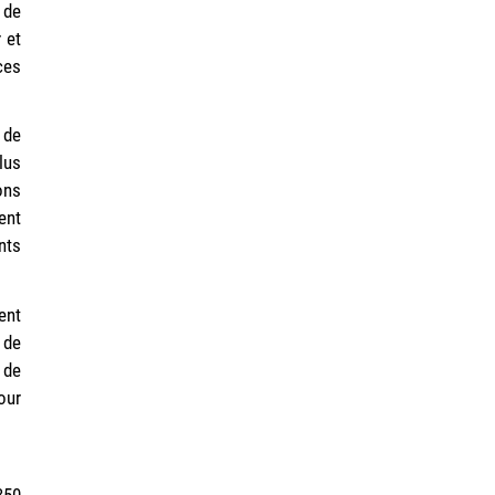
 de
 et
ces
 de
lus
ons
ent
nts
ent
 de
 de
our
350