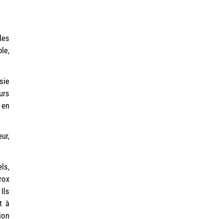
les
le,
sie
urs
 en
ur,
ls,
rox
Ils
t à
ion