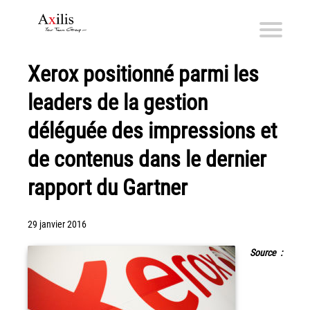
Xerox positionné parmi les
Axilis et ses engagements
leaders de la gestion
Qui sommes-nous
Axilis s’engage
déléguée des impressions et
de contenus dans le dernier
Solutions dématérialisation
Dématérialisation du courrier sortant
rapport du Gartner
Automatisation de factures fournisseurs
Numérisation des Notes de Frais
29 janvier 2016
Sécurité et sauvegarde des données
Source :
Numérisation intelligente
Partage de fichiers et collaboration en mode sécurisé
Xerox® DocuShare®