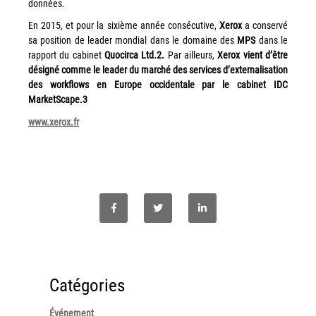
données.
Tel : 04 37 64 64 02
En 2015, et pour la sixième année consécutive,
Xerox
a conservé
sa position de leader mondial dans le domaine des
MPS
dans le
rapport du cabinet
Quocirca Ltd.2.
Par ailleurs,
Xerox vient d’être
désigné comme le leader du marché des services d’externalisation
Linkedin
des workflows en Europe occidentale par le cabinet IDC
MarketScape.3
www.xerox.fr
XEROX I Concessionnaire Agrée
Blog
Guide GED
Contact
Newsletter
Catégories
Plan du site
Événement