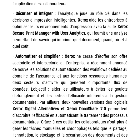
l’implication des collaborateurs.
Grand Lyon
· Sécuriser et intégrer
: l’analytique joue un rôle clé dans les
décisions d’impression intelligentes.
Xerox
aide les entreprises à
Lyon Techlid
optimiser leurs environnements d’impression avec la suite
Xerox
Monts du Lyonnais
Secure Print Manager with User Analytics
, qui fournit une analyse
permettant de savoir qui imprime quel document, quand, où et à
Villefranche Beaujolais
quel coût.
Vallée du Rhône
· Automatiser et simplifier : Xerox
ne cesse d’étoffer son offre
Notre offre grands comptes
sectorielle et intersectorielle. L’entreprise a récemment annoncé
de nouvelles solutions d’automatisation des workflows dédiées au
Nos clients témoignent
domaine de l’assurance et aux fonctions ressources humaines,
deux secteurs d’activité qui génèrent d’importants flux de
Actualité
données. L’objectif : aider les utilisateurs à éviter les goulots
d’étranglement et les pertes d’efficacité inhérents à la gestion
Rejoignez-nous
documentaire. Par ailleurs, deux nouvelles versions des logiciels
Xerox Digital Alternatives et Xerox DocuShare 7.0
permettent
d’accroître l’efficacité en automatisant le traitement des processus
CONTACT
documentaires. Grâce à ces outils, les collaborateurs n’ont plus à
gérer les tâches manuelles et chronophages tels que le partage,
l’annotation, le stockage et la sécurisation des documents et des