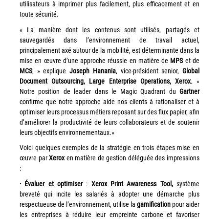
couleur
utilisateurs à imprimer plus facilement, plus efficacement et en
toute sécurité.
Imprimante multifonctions couleur Xerox® VersaLink®
C7120/C7125/C7130
« La manière dont les contenus sont utilisés, partagés et
sauvegardés dans l’environnement de travail actuel,
Capture numérisation de documents
principalement axé autour de la mobilité, est déterminante dans la
RISC Box
mise en œuvre d’une approche réussie en matière de
MPS
et de
MCS
, » explique
Joseph Hanania
, vice-président senior,
Global
Apps
Document Outsourcing, Large Enterprise Operations, Xerox
. «
Services
Notre position de leader dans le Magic Quadrant du
Gartner
confirme que notre approche aide nos clients à rationaliser et à
Audit de Sécurité Informatique
optimiser leurs processus métiers reposant sur des flux papier, afin
Sécurité des Réseaux
d’améliorer la productivité de leurs collaborateurs et de soutenir
leurs objectifs environnementaux.»
Sécurité des périphériques d’impression
Voici quelques exemples de la stratégie en trois étapes mise en
Gestion des documents
œuvre par
Xerox
en matière de gestion déléguée des impressions
Mobilité
:
ConnectKey®
· Évaluer et optimiser
:
Xerox Print Awareness Tool,
système
breveté qui incite les salariés à adopter une démarche plus
Service de Gestion d’impression (MPS)
respectueuse de l’environnement, utilise la
gamification
pour aider
les entreprises à réduire leur empreinte carbone et favoriser
Notre équipe