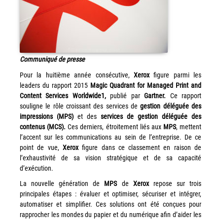
Workplace Solutions
Workflow Central
Simplifiez la gestion RH de votre entreprise avec un logiciel
tout-en-un
Communiqué de presse
Pour la huitième année consécutive,
Xerox
figure parmi les
Gammes d’équipements et services d’impression
leaders du rapport 2015
Magic Quadrant for Managed Print and
Content Services Worldwide1,
publié par
Gartner.
Ce rapport
Matériel
souligne le rôle croissant des services de
gestion déléguée des
Imprimantes de bureau
impressions (MPS)
et des
services de gestion déléguée des
contenus (MCS).
Ces derniers, étroitement liés aux
MPS
, mettent
Multifonctions
l’accent sur les communications au sein de l’entreprise. De ce
Presses numériques et imprimantes de production
point de vue,
Xerox
figure dans ce classement en raison de
l’exhaustivité de sa vision stratégique et de sa capacité
Traceurs grands formats
d’exécution.
Imprimante Xerox® PrimeLink® PrimeLink C9200
La nouvelle génération de
MPS
de
Xerox
repose sur trois
Gamme d’imprimantes Xerox® AltaLink® C8200 à
principales étapes : évaluer et optimiser, sécuriser et intégrer,
capacités d’impression élevées
automatiser et simplifier. Ces solutions ont été conçues pour
Xerox® VersaLink® C405 C415 — Multifonction A4
rapprocher les mondes du papier et du numérique afin d’aider les