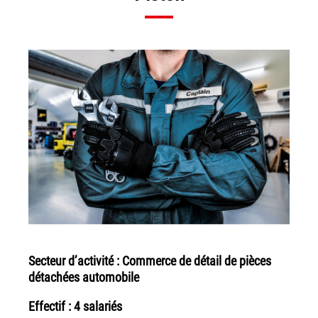
Workplace Solutions
Workflow Central
Simplifiez la gestion RH de votre entreprise avec un logiciel
tout-en-un
Gammes d’équipements et services d’impression
Matériel
Imprimantes de bureau
Multifonctions
Presses numériques et imprimantes de production
Traceurs grands formats
Imprimante Xerox® PrimeLink® PrimeLink C9200
Secteur d’activité : Commerce de détail de pièces
Gamme d’imprimantes Xerox® AltaLink® C8200 à
détachées automobile
capacités d’impression élevées
Effectif : 4 salariés
Xerox® VersaLink® C405 C415 — Multifonction A4