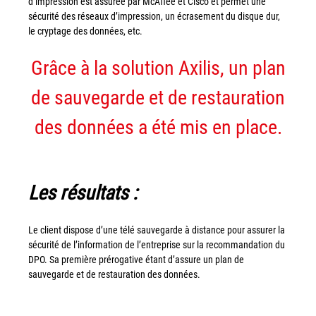
d’impression est assurée par McAffee et Cisco et permet une
sécurité des réseaux d’impression, un écrasement du disque dur,
Grand Lyon
le cryptage des données, etc.
Lyon Techlid
Grâce à la solution Axilis, un plan
Monts du Lyonnais
de sauvegarde et de restauration
Villefranche Beaujolais
Vallée du Rhône
des données a été mis en place.
Notre offre grands comptes
Nos clients témoignent
Les résultats :
Actualité
Le client dispose d’une télé sauvegarde à distance pour assurer la
Rejoignez-nous
sécurité de l’information de l’entreprise sur la recommandation du
DPO. Sa première prérogative étant d’assure un plan de
CONTACT
sauvegarde et de restauration des données.