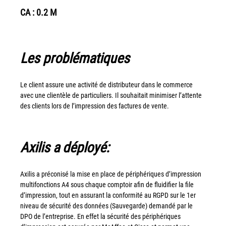
couleur
CA : 0.2 M
Imprimante multifonctions couleur Xerox® VersaLink®
C7120/C7125/C7130
Capture numérisation de documents
Les problématiques
RISC Box
Apps
Le client assure une activité de distributeur dans le commerce
Services
avec une clientèle de particuliers. Il souhaitait minimiser l’attente
des clients lors de l’impression des factures de vente.
Audit de Sécurité Informatique
Sécurité des Réseaux
Sécurité des périphériques d’impression
Axilis a déployé:
Gestion des documents
Mobilité
Axilis a préconisé la mise en place de périphériques d’impression
multifonctions A4 sous chaque comptoir afin de fluidifier la file
ConnectKey®
d’impression, tout en assurant la conformité au RGPD sur le 1
er
Service de Gestion d’impression (MPS)
niveau de sécurité des données (Sauvegarde) demandé par le
DPO de l’entreprise. En effet la sécurité des périphériques
Notre équipe