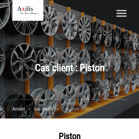
Axilis et ses engagements
Qui sommes-nous
Axilis s’engage
Cas client : Piston
Solutions dématérialisation
Dématérialisation du courrier sortant
Automatisation de factures fournisseurs
Numérisation des Notes de Frais
Accueil
Cas clients
Cas client : Piston
Sécurité et sauvegarde des données
Numérisation intelligente
Partage de fichiers et collaboration en mode sécurisé
Piston
Xerox® DocuShare®