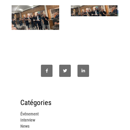
Grand Lyon
Lyon Techlid
Monts du Lyonnais
Villefranche Beaujolais
Vallée du Rhône
Notre offre grands comptes
Nos clients témoignent
Actualité
Rejoignez-nous
Catégories
CONTACT
Événement
Interview
News