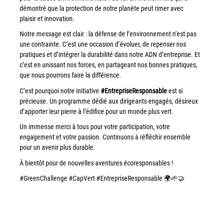
couleur
démontré que la protection de notre planète peut rimer avec
plaisir et innovation.
Imprimante multifonctions couleur Xerox® VersaLink®
C7120/C7125/C7130
Notre message est clair : la défense de l’environnement n’est pas
Capture numérisation de documents
une contrainte. C’est une occasion d’évoluer, de repenser nos
pratiques et d’intégrer la durabilité dans notre ADN d’entreprise. Et
RISC Box
c’est en unissant nos forces, en partageant nos bonnes pratiques,
Apps
que nous pourrons faire la différence.
Services
C’est pourquoi notre initiative
#EntrepriseResponsable
est si
précieuse. Un programme dédié aux dirigeants engagés, désireux
Audit de Sécurité Informatique
d’apporter leur pierre à l’édifice pour un monde plus vert.
Sécurité des Réseaux
Un immense merci à tous pour votre participation, votre
Sécurité des périphériques d’impression
engagement et votre passion. Continuons à réfléchir ensemble
pour un avenir plus durable.
Gestion des documents
À bientôt pour de nouvelles aventures écoresponsables !
Mobilité
#GreenChallenge #CapVert #EntrepriseResponsable 🌍🌱🤝
ConnectKey®
Service de Gestion d’impression (MPS)
Notre équipe