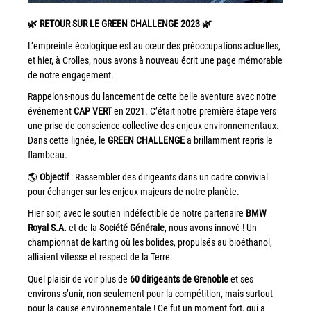
Workplace Solutions
🌿 RETOUR SUR LE GREEN CHALLENGE 2023 🌿
Workflow Central
L’empreinte écologique est au cœur des préoccupations actuelles,
et hier, à Crolles, nous avons à nouveau écrit une page mémorable
Simplifiez la gestion RH de votre entreprise avec un logiciel
de notre engagement.
tout-en-un
Rappelons-nous du lancement de cette belle aventure avec notre
Gammes d’équipements et services d’impression
événement
CAP VERT
en 2021. C’était notre première étape vers
une prise de conscience collective des enjeux environnementaux.
Matériel
Dans cette lignée, le
GREEN CHALLENGE
a brillamment repris le
flambeau.
Imprimantes de bureau
🌎
Objectif
: Rassembler des dirigeants dans un cadre convivial
Multifonctions
pour échanger sur les enjeux majeurs de notre planète.
Presses numériques et imprimantes de production
Hier soir, avec le soutien indéfectible de notre partenaire
BMW
Traceurs grands formats
Royal S.A.
et de la
Société Générale
, nous avons innové ! Un
championnat de karting où les bolides, propulsés au bioéthanol,
Imprimante Xerox® PrimeLink® PrimeLink C9200
alliaient vitesse et respect de la Terre.
Gamme d’imprimantes Xerox® AltaLink® C8200 à
Quel plaisir de voir plus de
60 dirigeants de Grenoble
et ses
capacités d’impression élevées
environs s’unir, non seulement pour la compétition, mais surtout
Xerox® VersaLink® C405 C415 — Multifonction A4
pour la cause environnementale ! Ce fut un moment fort, qui a