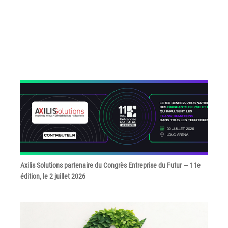
Tel : 04 37 64 64 02
Linkedin
XEROX I Concessionnaire Agrée
Blog
Guide GED
Contact
Axilis Solutions partenaire du Congrès Entreprise du Futur — 11e
édition, le 2 juillet 2026
Newsletter
Plan du site