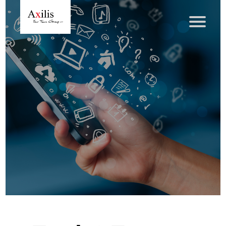
Axilis et ses engagements
Qui sommes-nous
Axilis s’engage
Solutions dématérialisation
Dématérialisation du courrier sortant
Automatisation de factures fournisseurs
Numérisation des Notes de Frais
Sécurité et sauvegarde des données
Numérisation intelligente
Partage de fichiers et collaboration en mode sécurisé
Xerox® DocuShare®