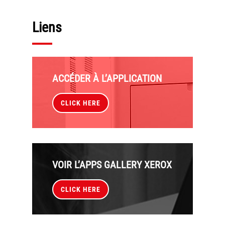
Tel : 04 37 64 64 02
Liens
Linkedin
ACCÉDER À L’APPLICATION
XEROX I Concessionnaire Agrée
CLICK HERE
Blog
Guide GED
Contact
VOIR L’APPS GALLERY XEROX
Newsletter
CLICK HERE
Plan du site