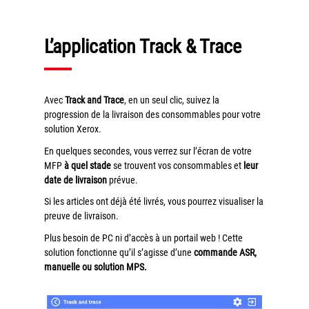
couleur
Imprimante multifonctions couleur Xerox® VersaLink®
L’application Track & Trace
C7120/C7125/C7130
Capture numérisation de documents
RISC Box
Avec
Track and Trace
, en un seul clic, suivez la
Apps
progression de la livraison des consommables pour votre
Services
solution Xerox.
Audit de Sécurité Informatique
En quelques secondes, vous verrez sur l’écran de votre
MFP
à quel stade
se trouvent vos consommables et
leur
Sécurité des Réseaux
date de livraison
prévue.
Sécurité des périphériques d’impression
Si les articles ont déjà été livrés, vous pourrez visualiser la
Gestion des documents
preuve de livraison.
Mobilité
Plus besoin de PC ni d’accès à un portail web ! Cette
solution fonctionne qu’il s’agisse d’une
commande ASR,
ConnectKey®
manuelle ou solution MPS.
Service de Gestion d’impression (MPS)
Notre équipe