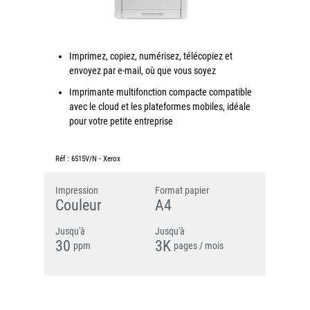
couleur
Imprimante multifonctions couleur Xerox® VersaLink®
C7120/C7125/C7130
Imprimez, copiez, numérisez, télécopiez et
Capture numérisation de documents
envoyez par e-mail, où que vous soyez
RISC Box
Imprimante multifonction compacte compatible
Apps
avec le cloud et les plateformes mobiles, idéale
pour votre petite entreprise
Services
Audit de Sécurité Informatique
Réf :
6515V/N
-
Xerox
Sécurité des Réseaux
Impression
Format papier
Sécurité des périphériques d’impression
Couleur
A4
Gestion des documents
Jusqu'à
Jusqu'à
Mobilité
30
3K
ppm
pages / mois
ConnectKey®
Service de Gestion d’impression (MPS)
Notre équipe