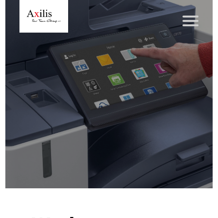
Axilis et ses engagements
Qui sommes-nous
Axilis s’engage
Solutions dématérialisation
Dématérialisation du courrier sortant
Automatisation de factures fournisseurs
Numérisation des Notes de Frais
Sécurité et sauvegarde des données
Numérisation intelligente
Partage de fichiers et collaboration en mode sécurisé
Xerox® DocuShare®