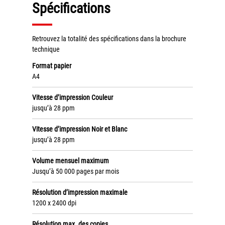
Spécifications
Grand Lyon
Lyon Techlid
Retrouvez la totalité des spécifications dans la brochure
technique
Monts du Lyonnais
Villefranche Beaujolais
Format papier
A4
Vallée du Rhône
Notre offre grands comptes
Vitesse d’impression Couleur
jusqu’à 28 ppm
Nos clients témoignent
Vitesse d’impression Noir et Blanc
jusqu’à 28 ppm
Actualité
Volume mensuel maximum
Rejoignez-nous
Jusqu’à 50 000 pages par mois
CONTACT
Résolution d’impression maximale
1200 x 2400 dpi
Résolution max. des copies