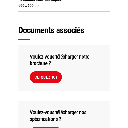
Tel : 04 37 64 64 02
600 x 600 dpi
Documents associés
Linkedin
XEROX I Concessionnaire Agrée
Voulez-vous télécharger notre
brochure ?
Blog
CLIQUEZ ICI
Guide GED
Contact
Newsletter
Voulez-vous télécharger nos
Plan du site
spécifications ?