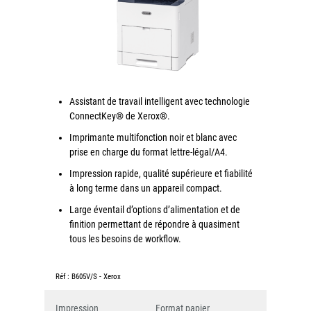
couleur
Imprimante multifonctions couleur Xerox® VersaLink®
C7120/C7125/C7130
Capture numérisation de documents
RISC Box
Assistant de travail intelligent avec technologie
Apps
ConnectKey® de Xerox®.
Services
Imprimante multifonction noir et blanc avec
Audit de Sécurité Informatique
prise en charge du format lettre-légal/A4.
Sécurité des Réseaux
Impression rapide, qualité supérieure et fiabilité
à long terme dans un appareil compact.
Sécurité des périphériques d’impression
Large éventail d’options d’alimentation et de
Gestion des documents
finition permettant de répondre à quasiment
Mobilité
tous les besoins de workflow.
ConnectKey®
Service de Gestion d’impression (MPS)
Réf :
B605V/S
-
Xerox
Impression
Format papier
Notre équipe