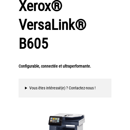
Xerox®
Workplace Solutions
Workflow Central
VersaLink®
Simplifiez la gestion RH de votre entreprise avec un logiciel
tout-en-un
B605
Gammes d’équipements et services d’impression
Matériel
Imprimantes de bureau
Configurable, connectée et ultraperformante.
Multifonctions
Presses numériques et imprimantes de production
Vous êtes intéressé(e) ? Contactez-nous !
Traceurs grands formats
Imprimante Xerox® PrimeLink® PrimeLink C9200
Gamme d’imprimantes Xerox® AltaLink® C8200 à
capacités d’impression élevées
Xerox® VersaLink® C405 C415 — Multifonction A4