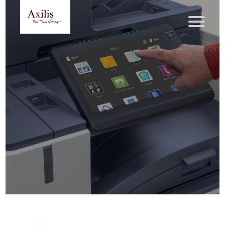
Axilis et ses engagements
Qui sommes-nous
Axilis s’engage
Solutions dématérialisation
Dématérialisation du courrier sortant
Automatisation de factures fournisseurs
Numérisation des Notes de Frais
Sécurité et sauvegarde des données
Numérisation intelligente
Partage de fichiers et collaboration en mode sécurisé
Xerox® DocuShare®