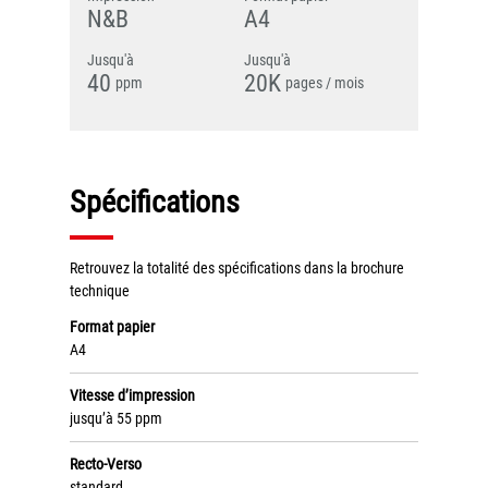
N&B
A4
Grand Lyon
Jusqu'à
Jusqu'à
Lyon Techlid
40
20K
ppm
pages / mois
Monts du Lyonnais
Villefranche Beaujolais
Vallée du Rhône
Spécifications
Notre offre grands comptes
Nos clients témoignent
Retrouvez la totalité des spécifications dans la brochure
technique
Actualité
Format papier
A4
Rejoignez-nous
Vitesse d’impression
CONTACT
jusqu’à 55 ppm
Recto-Verso
standard