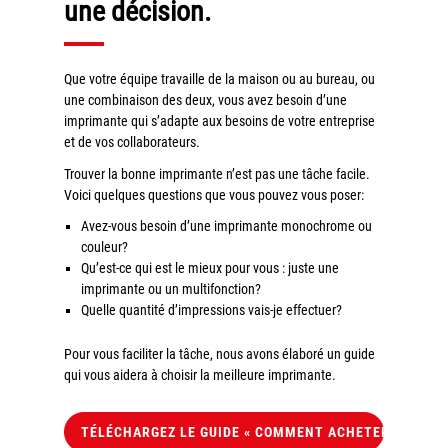
une décision.
Grand Lyon
Lyon Techlid
Que votre équipe travaille de la maison ou au bureau, ou
Monts du Lyonnais
une combinaison des deux, vous avez besoin d’une
imprimante qui s’adapte aux besoins de votre entreprise
Villefranche Beaujolais
et de vos collaborateurs.
Vallée du Rhône
Trouver la bonne imprimante n’est pas une tâche facile.
Notre offre grands comptes
Voici quelques questions que vous pouvez vous poser:
Avez-vous besoin d’une imprimante monochrome ou
Nos clients témoignent
couleur?
Qu’est-ce qui est le mieux pour vous : juste une
Actualité
imprimante ou un multifonction?
Quelle quantité d’impressions vais-je effectuer?
Rejoignez-nous
Pour vous faciliter la tâche, nous avons élaboré un guide
CONTACT
qui vous aidera à choisir la meilleure imprimante.
TÉLÉCHARGEZ LE GUIDE « COMMENT ACHETER UNE IM