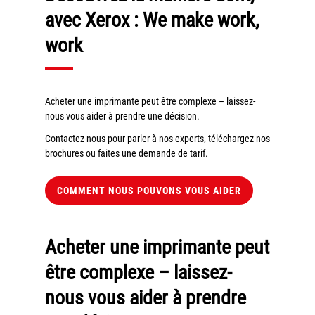
couleur
avec Xerox : We make work,
Imprimante multifonctions couleur Xerox® VersaLink®
work
C7120/C7125/C7130
Capture numérisation de documents
RISC Box
Acheter une imprimante peut être complexe – laissez-
Apps
nous vous aider à prendre une décision.
Services
Contactez-nous pour parler à nos experts, téléchargez nos
Audit de Sécurité Informatique
brochures ou faites une demande de tarif.
Sécurité des Réseaux
COMMENT NOUS POUVONS VOUS AIDER
Sécurité des périphériques d’impression
Gestion des documents
Mobilité
Acheter une imprimante peut
ConnectKey®
être complexe – laissez-
Service de Gestion d’impression (MPS)
nous vous aider à prendre
Notre équipe