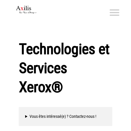
Axilis et ses engagements
Qui sommes-nous
Technologies et
Axilis s’engage
Services
Solutions dématérialisation
Dématérialisation du courrier sortant
Xerox®
Automatisation de factures fournisseurs
Numérisation des Notes de Frais
Sécurité et sauvegarde des données
Numérisation intelligente
Vous êtes intéressé(e) ? Contactez-nous !
Partage de fichiers et collaboration en mode sécurisé
Xerox® DocuShare®