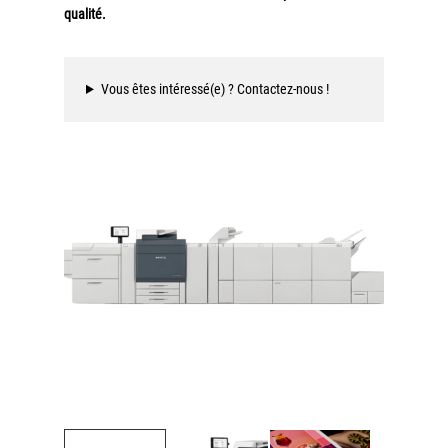
qualité.
Workplace Solutions
Workflow Central
Vous êtes intéressé(e) ? Contactez-nous !
Simplifiez la gestion RH de votre entreprise avec un logiciel
tout-en-un
Gammes d’équipements et services d’impression
Matériel
Imprimantes de bureau
Multifonctions
Presses numériques et imprimantes de production
Traceurs grands formats
Imprimante Xerox® PrimeLink® PrimeLink C9200
Gamme d’imprimantes Xerox® AltaLink® C8200 à
capacités d’impression élevées
Xerox® VersaLink® C405 C415 — Multifonction A4