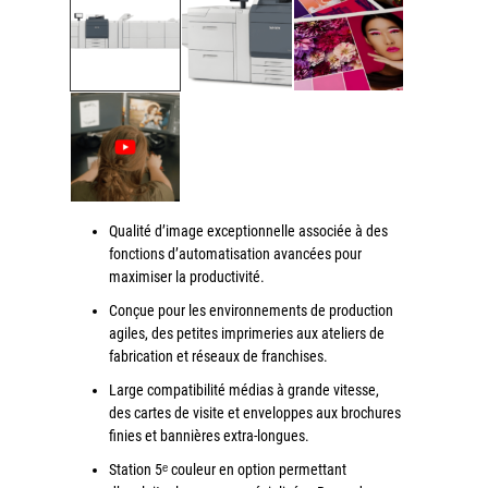
couleur
Imprimante multifonctions couleur Xerox® VersaLink®
C7120/C7125/C7130
Capture numérisation de documents
RISC Box
Apps
Services
Qualité d’image exceptionnelle associée à des
Audit de Sécurité Informatique
fonctions d’automatisation avancées pour
Sécurité des Réseaux
maximiser la productivité.
Sécurité des périphériques d’impression
Conçue pour les environnements de production
agiles, des petites imprimeries aux ateliers de
Gestion des documents
fabrication et réseaux de franchises.
Mobilité
Large compatibilité médias à grande vitesse,
ConnectKey®
des cartes de visite et enveloppes aux brochures
finies et bannières extra-longues.
Service de Gestion d’impression (MPS)
Station 5ᵉ couleur en option permettant
Notre équipe