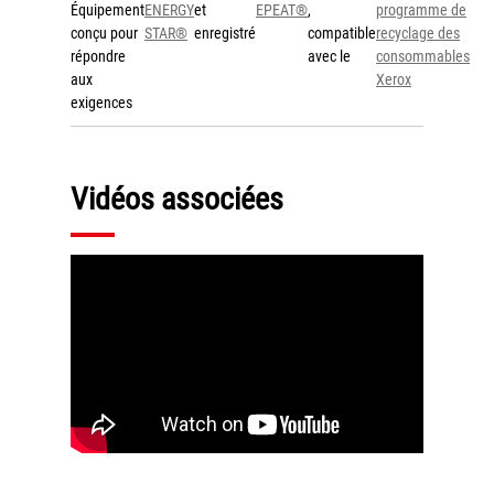
Équipement
ENERGY
et
EPEAT®
,
programme de
conçu pour
STAR®
enregistré
compatible
recyclage des
répondre
avec le
consommables
aux
Xerox
exigences
Vidéos associées