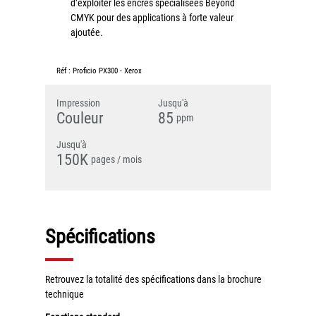
d’exploiter les encres spécialisées Beyond
CMYK pour des applications à forte valeur
Grand Lyon
ajoutée.
Lyon Techlid
Monts du Lyonnais
Réf :
Proficio PX300
-
Xerox
Villefranche Beaujolais
Impression
Jusqu'à
Vallée du Rhône
Couleur
85
ppm
Notre offre grands comptes
Jusqu'à
150K
pages / mois
Nos clients témoignent
Actualité
Rejoignez-nous
Spécifications
CONTACT
Retrouvez la totalité des spécifications dans la brochure
technique