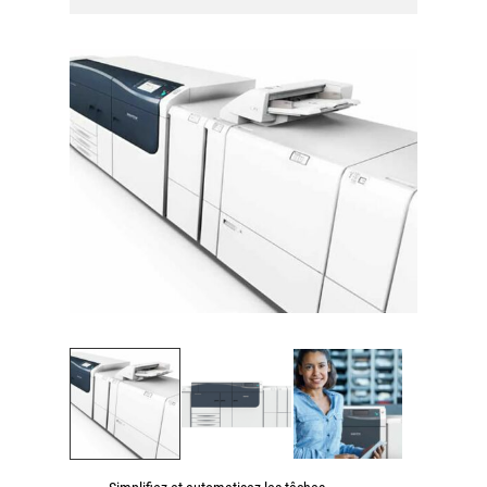
Workplace Solutions
Workflow Central
Simplifiez la gestion RH de votre entreprise avec un logiciel
tout-en-un
Gammes d’équipements et services d’impression
Matériel
Imprimantes de bureau
Multifonctions
Presses numériques et imprimantes de production
Traceurs grands formats
Imprimante Xerox® PrimeLink® PrimeLink C9200
Gamme d’imprimantes Xerox® AltaLink® C8200 à
capacités d’impression élevées
Xerox® VersaLink® C405 C415 — Multifonction A4