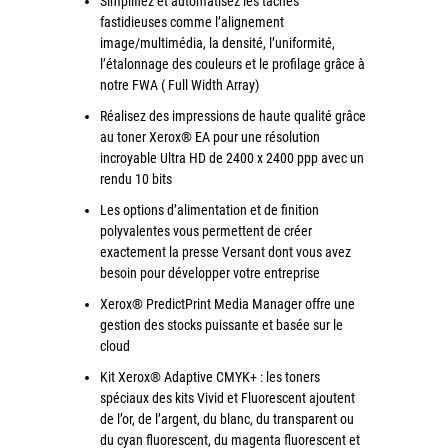
Simplifiez et automatisez les tâches
couleur
fastidieuses comme l’alignement
Imprimante multifonctions couleur Xerox® VersaLink®
image/multimédia, la densité, l’uniformité,
C7120/C7125/C7130
l’étalonnage des couleurs et le profilage grâce à
notre FWA ( Full Width Array)
Capture numérisation de documents
Réalisez des impressions de haute qualité grâce
RISC Box
au toner Xerox® EA pour une résolution
Apps
incroyable Ultra HD de 2400 x 2400 ppp avec un
rendu 10 bits
Services
Les options d’alimentation et de finition
Audit de Sécurité Informatique
polyvalentes vous permettent de créer
Sécurité des Réseaux
exactement la presse Versant dont vous avez
besoin pour développer votre entreprise
Sécurité des périphériques d’impression
Xerox® PredictPrint Media Manager offre une
Gestion des documents
gestion des stocks puissante et basée sur le
Mobilité
cloud
ConnectKey®
Kit Xerox® Adaptive CMYK+ : les toners
spéciaux des kits Vivid et Fluorescent ajoutent
Service de Gestion d’impression (MPS)
de l’or, de l’argent, du blanc, du transparent ou
du cyan fluorescent, du magenta fluorescent et
Notre équipe