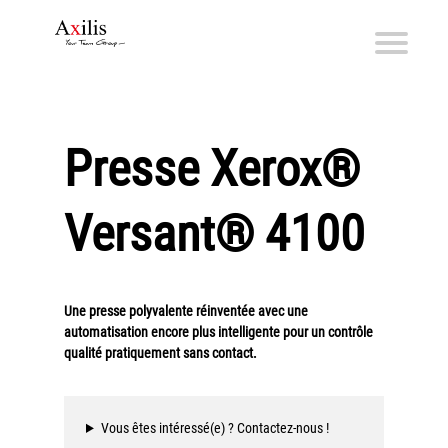
Axilis et ses engagements
Qui sommes-nous
Presse Xerox®
Axilis s’engage
Versant® 4100
Solutions dématérialisation
Dématérialisation du courrier sortant
Automatisation de factures fournisseurs
Une presse polyvalente réinventée avec une
Numérisation des Notes de Frais
automatisation encore plus intelligente pour un contrôle
Sécurité et sauvegarde des données
qualité pratiquement sans contact.
Numérisation intelligente
Partage de fichiers et collaboration en mode sécurisé
Vous êtes intéressé(e) ? Contactez-nous !
Xerox® DocuShare®