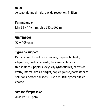
Tel : 04 37 64 64 02
option
Autonomie maximale, bac de réception, finition
Format papier
Linkedin
Min 98 x 146 mm, Max 330 x 660 mm
Grammages
52 – 400 gsm
XEROX I Concessionnaire Agrée
Types de support
Blog
Papiers couchés et non couchés, papiers brillants,
étiquettes, cartes de visite, brochures glacées,
Guide GED
transparents, papiers recyclés/synthétiques, cartes de
vœux, intercalaires à onglet, papier gaufré, polyesters et
Contact
solutions personnalisées, Tirage multisupports pris en
charge
Newsletter
Vitesse d’impression
Plan du site
Jusqu’à 100 ppm