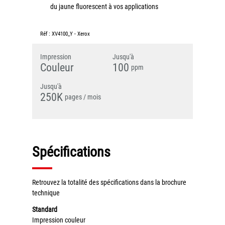
du jaune fluorescent à vos applications
Grand Lyon
Lyon Techlid
Réf :
XV4100_Y
-
Xerox
Monts du Lyonnais
Impression
Jusqu'à
Couleur
100
Villefranche Beaujolais
ppm
Vallée du Rhône
Jusqu'à
250K
Notre offre grands comptes
pages / mois
Nos clients témoignent
Actualité
Spécifications
Rejoignez-nous
Retrouvez la totalité des spécifications dans la brochure
CONTACT
technique
Standard
Impression couleur