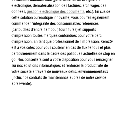
Tel : 04 37 64 64 02
électronique, dématérialisation des factures, archivages des
données,
gestion électronique des documents
, etc.). En sus de
cette solution bureautique innovante, vous pourrez également
commander l’intégralité des consommables référencés
Linkedin
(cartouches d’encre, tambour, fournitures) et supports
d’impression toutes marques confondues pour votre parc
d’impression. En tant que professionnel de l’impression, Xerox®
est à vos côtés pour vous soutenir en cas de flux tendus et plus
XEROX I Concessionnaire Agrée
particulièrement dans le cadre des politiques actuelles de stop en
go. Nos conseillers sont à votre disposition pour vous renseigner
sur nos solutions informatiques et renforcer la productivité de
Blog
votre société à travers de nouveaux défis…environnementaux
(inclus nos contrats de maintenance auprès de notre service
Guide GED
après-vente).
Contact
Newsletter
Plan du site