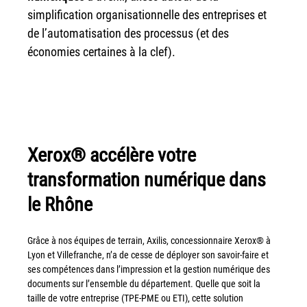
couleur
simplification organisationnelle des entreprises et
Imprimante multifonctions couleur Xerox® VersaLink®
de l’automatisation des processus (et des
C7120/C7125/C7130
économies certaines à la clef).
Capture numérisation de documents
RISC Box
Apps
Services
Audit de Sécurité Informatique
Xerox® accélère votre
Sécurité des Réseaux
transformation numérique dans
Sécurité des périphériques d’impression
le Rhône
Gestion des documents
Mobilité
Grâce à nos équipes de terrain, Axilis, concessionnaire Xerox® à
ConnectKey®
Lyon et Villefranche, n’a de cesse de déployer son savoir-faire et
ses compétences dans l’impression et la gestion numérique des
Service de Gestion d’impression (MPS)
documents sur l’ensemble du département. Quelle que soit la
taille de votre entreprise (TPE-PME ou ETI), cette solution
Notre équipe