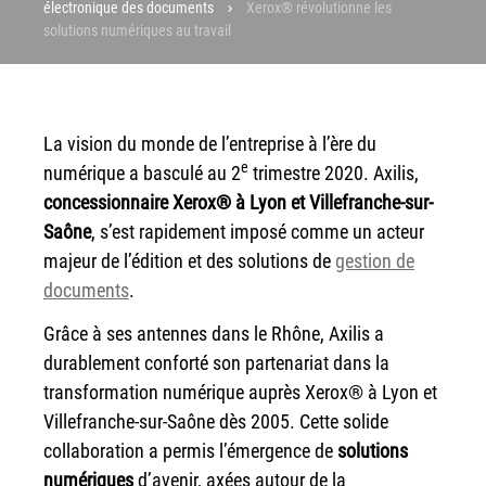
électronique des documents
Xerox® révolutionne les
solutions numériques au travail
Workplace Solutions
Workflow Central
Simplifiez la gestion RH de votre entreprise avec un logiciel
tout-en-un
La vision du monde de l’entreprise à l’ère du
e
numérique a basculé au 2
trimestre 2020. Axilis,
Gammes d’équipements et services d’impression
concessionnaire Xerox® à Lyon et Villefranche-sur-
Matériel
Saône
, s’est rapidement imposé comme un acteur
Imprimantes de bureau
majeur de l’édition et des solutions de
gestion de
Multifonctions
documents
.
Presses numériques et imprimantes de production
Grâce à ses antennes dans le Rhône, Axilis a
Traceurs grands formats
durablement conforté son partenariat dans la
Imprimante Xerox® PrimeLink® PrimeLink C9200
transformation numérique auprès Xerox® à Lyon et
Gamme d’imprimantes Xerox® AltaLink® C8200 à
Villefranche-sur-Saône dès 2005. Cette solide
capacités d’impression élevées
collaboration a permis l’émergence de
solutions
Xerox® VersaLink® C405 C415 — Multifonction A4
numériques
d’avenir, axées autour de la