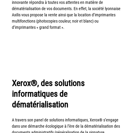
innovante répondra à toutes vos attentes en matière de
dématérialisation de vos documents. En effet, la société lyonnaise
Grand Lyon
Axilis vous propose la vente ainsi que la location d’imprimantes
Lyon Techlid
multifonctions (photocopies couleur, noir et blanc) ou
d’imprimantes « grand format ».
Monts du Lyonnais
Villefranche Beaujolais
Vallée du Rhône
Notre offre grands comptes
Nos clients témoignent
Xerox®, des solutions
Actualité
informatiques de
Rejoignez-nous
dématérialisation
CONTACT
A travers son panel de solutions informatiques, Xerox® s’engage
dans une démarche écologique à l’ère de la dématérialisation des
documents administratifs (généralisation de la signature