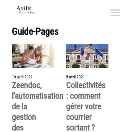
Guide-Pages
Axilis et ses engagements
Qui sommes-nous
Axilis s’engage
Solutions dématérialisation
Dématérialisation du courrier sortant
19 avril 2021
5 avril 2021
Zeendoc,
Collectivités
Automatisation de factures fournisseurs
l’automatisation
: comment
Numérisation des Notes de Frais
Sécurité et sauvegarde des données
de la
gérer votre
Numérisation intelligente
gestion
courrier
Partage de fichiers et collaboration en mode sécurisé
des
sortant ?
Xerox® DocuShare®