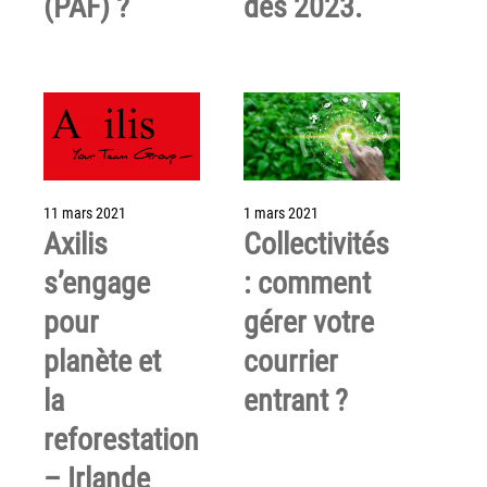
(PAF) ?
dès 2023.
couleur
Imprimante multifonctions couleur Xerox® VersaLink®
C7120/C7125/C7130
Capture numérisation de documents
RISC Box
Apps
Services
11 mars 2021
1 mars 2021
Audit de Sécurité Informatique
Axilis
Collectivités
Sécurité des Réseaux
s’engage
: comment
Sécurité des périphériques d’impression
pour
gérer votre
Gestion des documents
planète et
courrier
Mobilité
la
entrant ?
ConnectKey®
reforestation
Service de Gestion d’impression (MPS)
– Irlande
Notre équipe