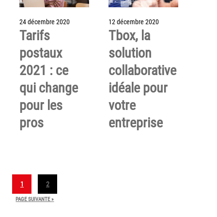
Politique de confidentialité
24 décembre 2020
12 décembre 2020
Mentions légales
Tarifs
Tbox, la
© Axilis
postaux
solution
2021 : ce
collaborative
qui change
idéale pour
pour les
votre
pros
entreprise
1
2
PAGE SUIVANTE »