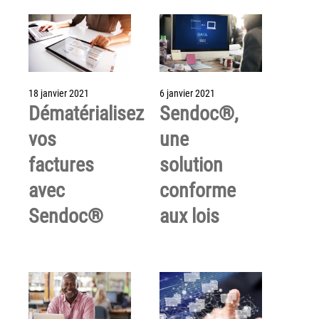
Tel : 04 37 64 64 02
Linkedin
18 janvier 2021
6 janvier 2021
Dématérialisez
Sendoc®,
XEROX I Concessionnaire Agrée
vos
une
factures
solution
Blog
avec
conforme
Guide GED
Sendoc®
aux lois
Contact
Newsletter
Plan du site