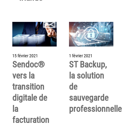
Grand Lyon
Lyon Techlid
Monts du Lyonnais
Villefranche Beaujolais
Vallée du Rhône
15 février 2021
1 février 2021
Notre offre grands comptes
Sendoc®
ST Backup,
vers la
la solution
Nos clients témoignent
transition
de
Actualité
digitale de
sauvegarde
Rejoignez-nous
la
professionnelle
CONTACT
facturation