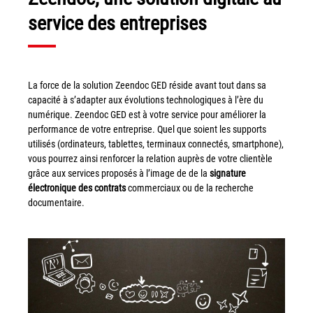
service des entreprises
Grand Lyon
Lyon Techlid
Monts du Lyonnais
La force de la solution Zeendoc GED réside avant tout dans sa
Villefranche Beaujolais
capacité à s’adapter aux évolutions technologiques à l’ère du
Vallée du Rhône
numérique. Zeendoc GED est à votre service pour améliorer la
performance de votre entreprise. Quel que soient les supports
Notre offre grands comptes
utilisés (ordinateurs, tablettes, terminaux connectés, smartphone),
vous pourrez ainsi renforcer la relation auprès de votre clientèle
Nos clients témoignent
grâce aux services proposés à l’image de de la
signature
électronique des contrats
commerciaux ou de la recherche
Actualité
documentaire.
Rejoignez-nous
CONTACT