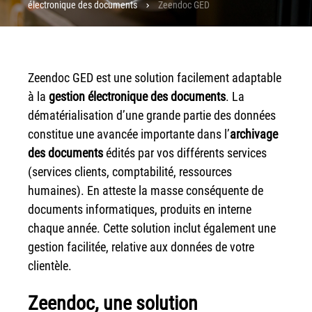
électronique des documents
Zeendoc GED
Workplace Solutions
Workflow Central
Simplifiez la gestion RH de votre entreprise avec un logiciel
Zeendoc GED est une solution facilement adaptable
tout-en-un
à la
gestion électronique des documents
. La
Gammes d’équipements et services d’impression
dématérialisation d’une grande partie des données
constitue une avancée importante dans l’
archivage
Matériel
des documents
édités par vos différents services
Imprimantes de bureau
(services clients, comptabilité, ressources
Multifonctions
humaines). En atteste la masse conséquente de
Presses numériques et imprimantes de production
documents informatiques, produits en interne
Traceurs grands formats
chaque année. Cette solution inclut également une
Imprimante Xerox® PrimeLink® PrimeLink C9200
gestion facilitée, relative aux données de votre
clientèle.
Gamme d’imprimantes Xerox® AltaLink® C8200 à
capacités d’impression élevées
Zeendoc, une solution
Xerox® VersaLink® C405 C415 — Multifonction A4