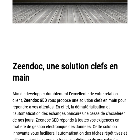
Tel : 04 37 64 64 02
Linkedin
XEROX I Concessionnaire Agrée
Zeendoc, une solution clefs en
Blog
main
Guide GED
Afin de développer durablement l’excellente de votre relation
Contact
client,
Zeendoc GED
vous propose une solution clefs en main pour
répondre à vos attentes. En effet, la dématérialisation et
Newsletter
l’automatisation des échanges bancaires ne cesse de s’accélérer
de nos jours. Zeendoc GED réponds à toutes vos exigences en
matière de gestion électronique des données. Cette solution
Plan du site
innovante vous facilitera l’automatisation des tâches répétitives et
allégera ainsi la charge de travail quotidienne de vos salariés.