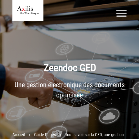
Axilis et ses engagements
Qui sommes-nous
Axilis s’engage
Zeendoc GED
Solutions dématérialisation
Dématérialisation du courrier sortant
Une gestion électronique des documents
Automatisation de factures fournisseurs
optimisée
Numérisation des Notes de Frais
Sécurité et sauvegarde des données
Numérisation intelligente
Partage de fichiers et collaboration en mode sécurisé
Accueil
Guide-Pages
Tout savoir sur la GED, une gestion
Xerox® DocuShare®