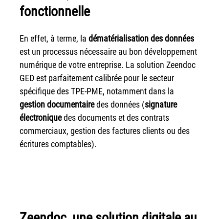
couleur
fonctionnelle
Imprimante multifonctions couleur Xerox® VersaLink®
C7120/C7125/C7130
En effet, à terme, la
dématérialisation des données
Capture numérisation de documents
est un processus nécessaire au bon développement
RISC Box
numérique de votre entreprise. La solution Zeendoc
Apps
GED est parfaitement calibrée pour le secteur
Services
spécifique des TPE-PME, notamment dans la
gestion documentaire
des données (
signature
Audit de Sécurité Informatique
électronique
des documents et des contrats
Sécurité des Réseaux
commerciaux, gestion des factures clients ou des
Sécurité des périphériques d’impression
écritures comptables).
Gestion des documents
Mobilité
ConnectKey®
Service de Gestion d’impression (MPS)
Zeendoc, une solution digitale au
Notre équipe