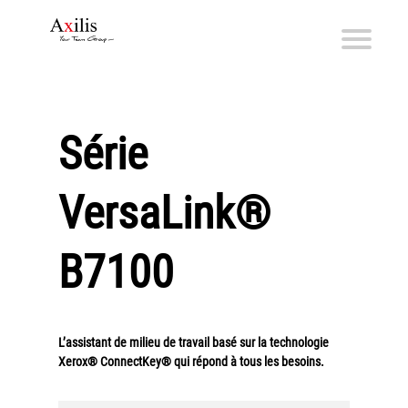
Axilis et ses engagements
Qui sommes-nous
Série
Axilis s’engage
VersaLink®
Solutions dématérialisation
Dématérialisation du courrier sortant
B7100
Automatisation de factures fournisseurs
Numérisation des Notes de Frais
Sécurité et sauvegarde des données
L’assistant de milieu de travail basé sur la technologie
Numérisation intelligente
Xerox® ConnectKey® qui répond à tous les besoins.
Partage de fichiers et collaboration en mode sécurisé
Xerox® DocuShare®