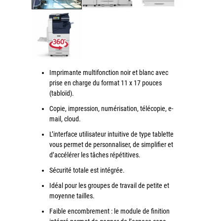
couleur
Imprimante multifonctions couleur Xerox® VersaLink®
C7120/C7125/C7130
Capture numérisation de documents
RISC Box
Imprimante multifonction noir et blanc avec
Apps
prise en charge du format 11 x 17 pouces
Services
(tabloïd).
Audit de Sécurité Informatique
Copie, impression, numérisation, télécopie, e-
mail, cloud.
Sécurité des Réseaux
L’interface utilisateur intuitive de type tablette
Sécurité des périphériques d’impression
vous permet de personnaliser, de simplifier et
Gestion des documents
d’accélérer les tâches répétitives.
Mobilité
Sécurité totale est intégrée.
ConnectKey®
Idéal pour les groupes de travail de petite et
moyenne tailles.
Service de Gestion d’impression (MPS)
Faible encombrement : le module de finition
Notre équipe