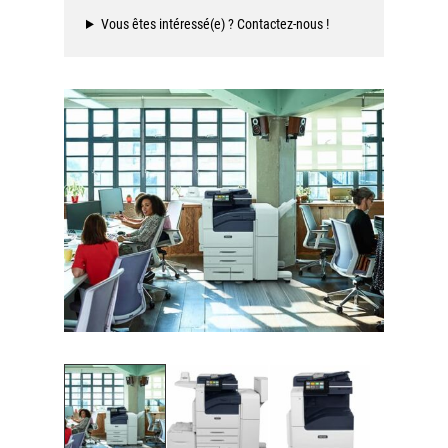
Vous êtes intéressé(e) ? Contactez-nous !
Workplace Solutions
Workflow Central
Simplifiez la gestion RH de votre entreprise avec un logiciel
tout-en-un
Gammes d’équipements et services d’impression
Matériel
Imprimantes de bureau
Multifonctions
Presses numériques et imprimantes de production
Traceurs grands formats
Imprimante Xerox® PrimeLink® PrimeLink C9200
Gamme d’imprimantes Xerox® AltaLink® C8200 à
capacités d’impression élevées
Xerox® VersaLink® C405 C415 — Multifonction A4