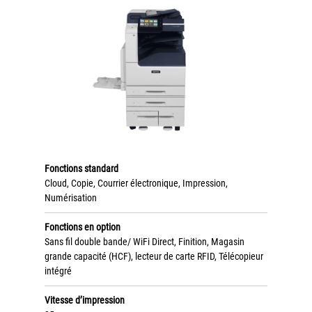
Tel : 04 37 64 64 02
Linkedin
XEROX I Concessionnaire Agrée
Blog
Fonctions standard
Cloud, Copie, Courrier électronique, Impression,
Guide GED
Numérisation
Contact
Fonctions en option
Sans fil double bande/ WiFi Direct, Finition, Magasin
Newsletter
grande capacité (HCF), lecteur de carte RFID, Télécopieur
intégré
Plan du site
Vitesse d’impression