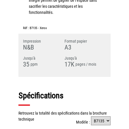
intégré permet de gagner de l’espace sans
sacrifier les caractéristiques et les
Grand Lyon
fonctionnalités.
Lyon Techlid
Réf :
B7135
-
Xerox
Monts du Lyonnais
Villefranche Beaujolais
Impression
Format papier
N&B
A3
Vallée du Rhône
Notre offre grands comptes
Jusqu'à
Jusqu'à
35
17K
ppm
pages / mois
Nos clients témoignent
Actualité
Spécifications
Rejoignez-nous
CONTACT
Retrouvez la totalité des spécifications dans la brochure
technique
Modèle :