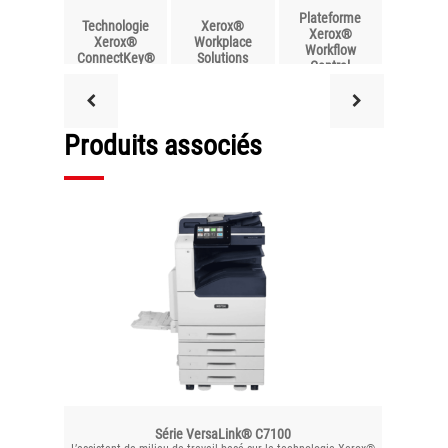
Plateforme
Technologie
Xerox®
Xerox®
Xerox®
Workplace
Workflow
ConnectKey®
Solutions
Central
Produits associés
Série VersaLink® C7100