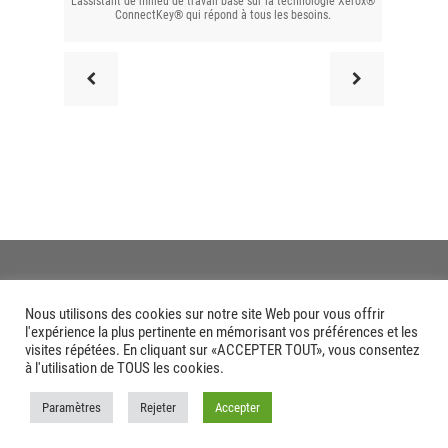
L’assistant de milieu de travail basé sur la technologie Xerox®
L’ass
ConnectKey® qui répond à tous les besoins.
Nous utilisons des cookies sur notre site Web pour vous offrir
l'expérience la plus pertinente en mémorisant vos préférences et les
visites répétées. En cliquant sur «ACCEPTER TOUT», vous consentez
à l'utilisation de TOUS les cookies.
Paramètres
Rejeter
Accepter