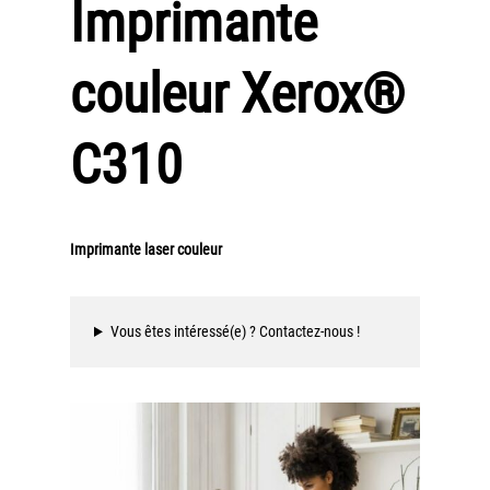
Imprimante
Workplace Solutions
Workflow Central
couleur Xerox®
Simplifiez la gestion RH de votre entreprise avec un logiciel
tout-en-un
C310
Gammes d’équipements et services d’impression
Matériel
Imprimantes de bureau
Imprimante laser couleur
Multifonctions
Presses numériques et imprimantes de production
Vous êtes intéressé(e) ? Contactez-nous !
Traceurs grands formats
Imprimante Xerox® PrimeLink® PrimeLink C9200
Gamme d’imprimantes Xerox® AltaLink® C8200 à
capacités d’impression élevées
Xerox® VersaLink® C405 C415 — Multifonction A4