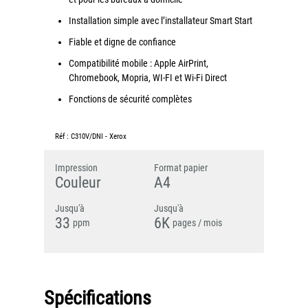
Installation simple avec l’installateur Smart Start
Grand Lyon
Fiable et digne de confiance
Lyon Techlid
Compatibilité mobile : Apple AirPrint,
Monts du Lyonnais
Chromebook, Mopria, WI-FI et Wi-Fi Direct
Villefranche Beaujolais
Fonctions de sécurité complètes
Vallée du Rhône
Notre offre grands comptes
Réf :
C310V/DNI
-
Xerox
Nos clients témoignent
Impression
Format papier
Couleur
A4
Actualité
Jusqu'à
Jusqu'à
33
6K
ppm
pages / mois
Rejoignez-nous
CONTACT
Spécifications