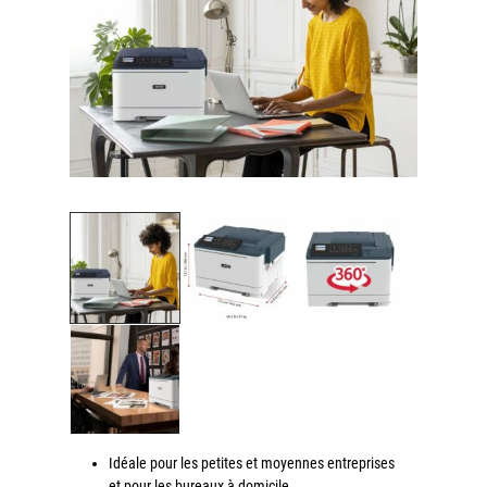
couleur
Imprimante multifonctions couleur Xerox® VersaLink®
C7120/C7125/C7130
Capture numérisation de documents
RISC Box
Apps
Services
Audit de Sécurité Informatique
Sécurité des Réseaux
Sécurité des périphériques d’impression
Gestion des documents
Mobilité
ConnectKey®
Service de Gestion d’impression (MPS)
Idéale pour les petites et moyennes entreprises
Notre équipe
et pour les bureaux à domicile