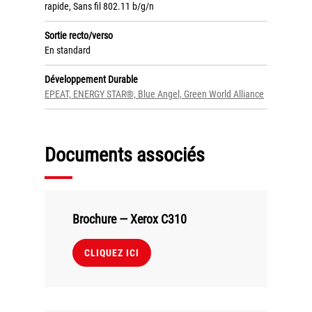
Politique de confidentialité
rapide, Sans fil 802.11 b/g/n
Mentions légales
Sortie recto/verso
En standard
© Axilis
Développement Durable
EPEAT, ENERGY STAR®, Blue Angel, Green World Alliance
Documents associés
Brochure — Xerox C310
CLIQUEZ ICI