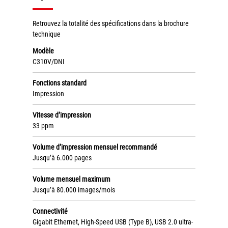
Tel : 04 37 64 64 02
Retrouvez la totalité des spécifications dans la brochure
technique
Modèle
Linkedin
C310V/DNI
Fonctions standard
Impression
XEROX I Concessionnaire Agrée
Vitesse d’impression
Blog
33 ppm
Guide GED
Volume d’impression mensuel recommandé
Jusqu’à 6.000 pages
Contact
Volume mensuel maximum
Newsletter
Jusqu’à 80.000 images/mois
Plan du site
Connectivité
Gigabit Ethernet, High-Speed USB (Type B), USB 2.0 ultra-