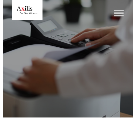
Axilis et ses engagements
Qui sommes-nous
Axilis s’engage
Solutions dématérialisation
Dématérialisation du courrier sortant
Automatisation de factures fournisseurs
Numérisation des Notes de Frais
Sécurité et sauvegarde des données
Numérisation intelligente
Partage de fichiers et collaboration en mode sécurisé
Xerox® DocuShare®