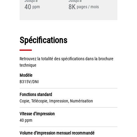
Jusqu'à
Jusqu'à
Tel : 04 37 64 64 02
40
8K
ppm
pages / mois
Linkedin
Spécifications
XEROX I Concessionnaire Agrée
Retrouvez la totalité des spécifications dans la brochure
technique
Blog
Modèle
B315V/DNI
Guide GED
Fonctions standard
Contact
Copie, Télécopie, Impression, Numérisation
Newsletter
Vitesse d’impression
40 ppm
Plan du site
Volume d’impression mensuel recommandé