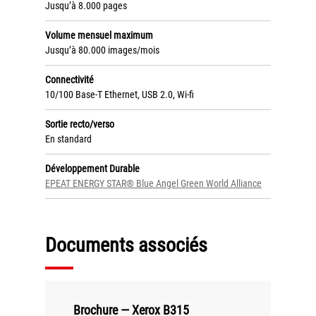
Politique de confidentialité
Jusqu’à 8.000 pages
Mentions légales
Volume mensuel maximum
Jusqu’à 80.000 images/mois
© Axilis
Connectivité
10/100 Base-T Ethernet, USB 2.0, Wi-fi
Sortie recto/verso
En standard
Développement Durable
EPEAT ENERGY STAR® Blue Angel Green World Alliance
Documents associés
Brochure — Xerox B315