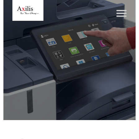
Axilis et ses engagements
Qui sommes-nous
Axilis s’engage
Solutions dématérialisation
Dématérialisation du courrier sortant
Automatisation de factures fournisseurs
Numérisation des Notes de Frais
Sécurité et sauvegarde des données
Numérisation intelligente
Partage de fichiers et collaboration en mode sécurisé
Xerox® DocuShare®