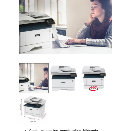
couleur
Imprimante multifonctions couleur Xerox® VersaLink®
C7120/C7125/C7130
Capture numérisation de documents
RISC Box
Apps
Services
Audit de Sécurité Informatique
Sécurité des Réseaux
Sécurité des périphériques d’impression
Gestion des documents
Mobilité
ConnectKey®
Service de Gestion d’impression (MPS)
Notre équipe
Copie, impression, numérisation, télécopie