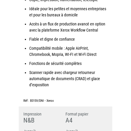
Idéale pour les petites et moyennes entreprises
Grand Lyon
et pour les bureaux à domicile
Lyon Techlid
Accès à un flux de production avancé en option
Monts du Lyonnais
avec la plateforme Xerox Workflow Central
Villefranche Beaujolais
Fiable et digne de confiance
Vallée du Rhône
Compatibilité mobile : Apple AirPrint,
Chromebook, Mopria, WI-FI et Wi-Fi Direct
Notre offre grands comptes
Fonctions de sécurité complètes
Nos clients témoignent
Scanner rapide avec chargeur retourneur
automatique de documents (CRAD) et glace
Actualité
d’exposition
Rejoignez-nous
Réf :
B315V/DNI
-
Xerox
CONTACT
Impression
Format papier
N&B
A4