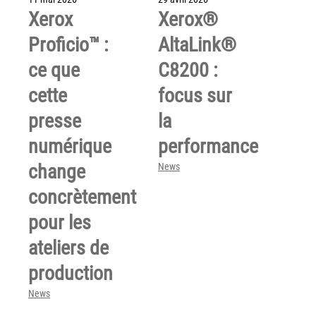
couleur
Xerox
Xerox®
Imprimante multifonctions couleur Xerox® VersaLink®
Proficio™ :
AltaLink®
C7120/C7125/C7130
Capture numérisation de documents
ce que
C8200 :
RISC Box
cette
focus sur
Apps
presse
la
Services
numérique
performance
Audit de Sécurité Informatique
change
News
Sécurité des Réseaux
concrètement
Sécurité des périphériques d’impression
Gestion des documents
pour les
Mobilité
ateliers de
ConnectKey®
production
Service de Gestion d’impression (MPS)
News
Notre équipe