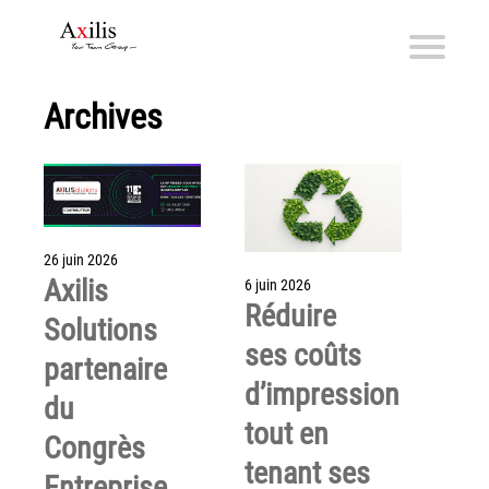
Archives
Axilis et ses engagements
Qui sommes-nous
Axilis s’engage
Solutions dématérialisation
26 juin 2026
Axilis
Dématérialisation du courrier sortant
6 juin 2026
Réduire
Automatisation de factures fournisseurs
Solutions
ses coûts
Numérisation des Notes de Frais
partenaire
Sécurité et sauvegarde des données
d’impression
du
Numérisation intelligente
tout en
Congrès
Partage de fichiers et collaboration en mode sécurisé
tenant ses
Entreprise
Xerox® DocuShare®