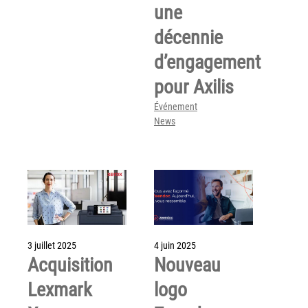
une
Tel : 04 37 64 64 02
décennie
d’engagement
Linkedin
pour Axilis
Événement
News
XEROX I Concessionnaire Agrée
Blog
Guide GED
Contact
3 juillet 2025
4 juin 2025
Newsletter
Acquisition
Nouveau
Plan du site
Lexmark
logo