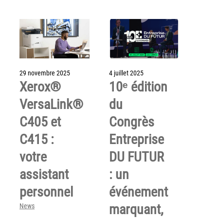
Grand Lyon
Lyon Techlid
Monts du Lyonnais
Villefranche Beaujolais
29 novembre 2025
4 juillet 2025
Vallée du Rhône
Xerox®
10ᵉ édition
Notre offre grands comptes
VersaLink®
du
Nos clients témoignent
C405 et
Congrès
C415 :
Entreprise
Actualité
votre
DU FUTUR
Rejoignez-nous
assistant
: un
CONTACT
personnel
événement
marquant,
News